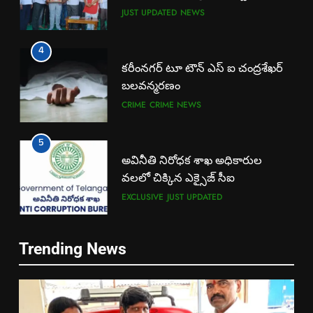
JUST UPDATED
NEWS
4
కరీంనగర్ టూ టౌన్ ఎస్ ఐ చంద్రశేఖర్
బలవన్మరణం
CRIME
CRIME NEWS
5
అవినీతి నిరోధక శాఖ అధికారుల
వలలో చిక్కిన ఎక్సైజ్ సీఐ
EXCLUSIVE
JUST UPDATED
6
Trending News
లేబర్ కోడ్లను రద్దు చేయండి
NEWS
5