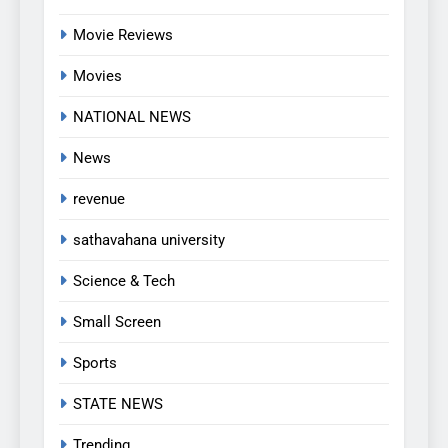
Movie Reviews
5
అవినీతి నిరోధక శాఖ అధికారుల
Movies
వలలో చిక్కిన ఎక్సైజ్ సీఐ
NATIONAL NEWS
EXCLUSIVE
JUST UPDATED
News
6
revenue
లేబర్ కోడ్లను రద్దు చేయండి
sathavahana university
NEWS
Science & Tech
7
Small Screen
ఎఫ్ ఈ ఎస్ డీ స్వచ్ఛంద సంస్థ
ఆధ్వర్యంలో పండ్ల పంపిణీ
Sports
JUST UPDATED
KARIMNAGAR NEWS
STATE NEWS
8
Trending