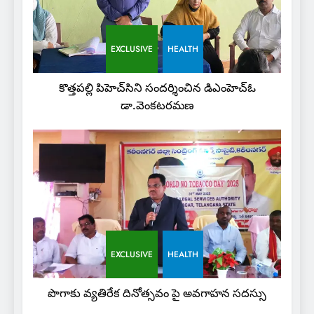
EXCLUSIVE
HEALTH
కొత్తపల్లి పిహెచ్‌సిని సందర్శించిన డిఎంహెచ్‌ఓ
డా.వెంకటరమణ
EXCLUSIVE
HEALTH
పొగాకు వ్యతిరేక దినోత్సవం పై అవగాహన సదస్సు