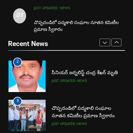
సీనియర్ జర్నలిస్ట్ చంద్ర శేఖర్ మృతి
EXCLUSIVE
JUST UPDATED
JUST UPDATED
NEWS
JUST UPDATED
NEWS
03
1
చొప్పదండిలో పద్మశాలి సంఘాల నూతన కమిటీల
ప్రమాణ స్వీకారం
3
బార్ అసోసియేషన్ క్లర్క్‌కు
చొప్పదండిలో పద్మశాలి సంఘాల
న్యాయవాదుల ఆర్థిక చేయూత
Recent News
నూతన కమిటీల ప్రమాణ స్వీకారం
JUST UPDATED
KARIMNAGAR NEWS
JUST UPDATED
NEWS
2
4
సీనియర్ జర్నలిస్ట్ చంద్ర శేఖర్ మృతి
కరీంనగర్ టూ టౌన్ ఎస్ ఐ చంద్రశేఖర్
JUST UPDATED
NEWS
బలవన్మరణం
CRIME
CRIME NEWS
3
5
చొప్పదండిలో పద్మశాలి సంఘాల
అవినీతి నిరోధక శాఖ అధికారుల
నూతన కమిటీల ప్రమాణ స్వీకారం
వలలో చిక్కిన ఎక్సైజ్ సీఐ
JUST UPDATED
NEWS
EXCLUSIVE
JUST UPDATED