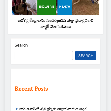
EXCLUSIVE
HEALTH
ఆరోగ్య కేంద్రాలను సందర్శించిన జిల్లా వైద్యాధికారి
డాక్టర్ వెంకటరమణ
Search
SEARCH
Recent Posts
బార్ అసోసియేషన్ క్లర్క్‌కు న్యాయవాదుల ఆర్థిక