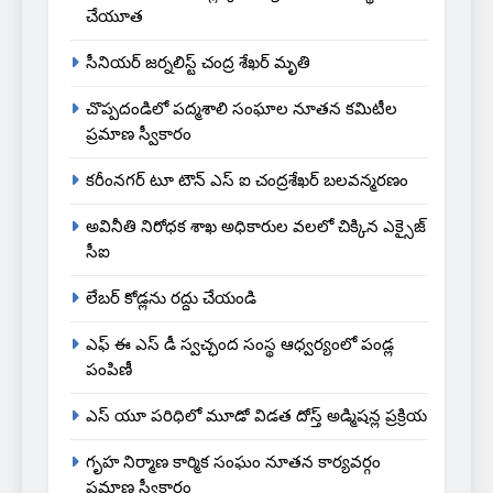
చేయూత
సీనియర్ జర్నలిస్ట్ చంద్ర శేఖర్ మృతి
చొప్పదండిలో పద్మశాలి సంఘాల నూతన కమిటీల
ప్రమాణ స్వీకారం
కరీంనగర్ టూ టౌన్ ఎస్ ఐ చంద్రశేఖర్ బలవన్మరణం
అవినీతి నిరోధక శాఖ అధికారుల వలలో చిక్కిన ఎక్సైజ్
సీఐ
లేబర్ కోడ్లను రద్దు చేయండి
ఎఫ్ ఈ ఎస్ డీ స్వచ్ఛంద సంస్థ ఆధ్వర్యంలో పండ్ల
పంపిణీ
ఎస్ యూ పరిధిలో మూడో విడత దోస్త్ అడ్మిషన్ల ప్రక్రియ
గృహ నిర్మాణ కార్మిక సంఘం నూతన కార్యవర్గం
ప్రమాణ స్వీకారం