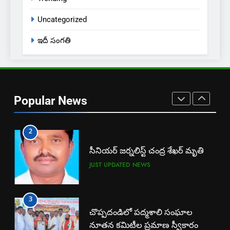
ఎస్ యూ పరిధిలో మూడో విడత దోస్త్
Uncategorized
అడ్మిషన్ల ప్రక్రియ
EXCLUSIVE
JUST UPDATED
ఇదీ సంగతి
1
బార్ అసోసియేషన్ క్లర్క్‌కు
న్యాయవాదుల ఆర్థిక చేయూత
Popular News
JUST UPDATED
KARIMNAGAR NEWS
2
సీనియర్ జర్నలిస్ట్ చంద్ర శేఖర్ మృతి
JUST UPDATED
NEWS
3
చొప్పదండిలో పద్మశాలి సంఘాల
నూతన కమిటీల ప్రమాణ స్వీకారం