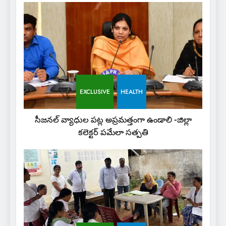
EXCLUSIVE
HEALTH
సీజనల్ వ్యాధుల పట్ల అప్రమత్తంగా ఉండాలి -జిల్లా
కలెక్టర్ పమేలా సత్పతి