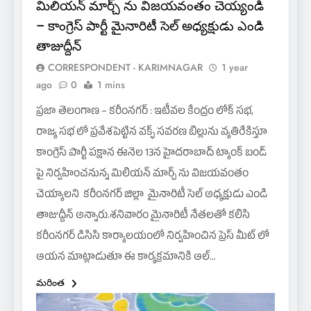
మిలియన్ మార్చ్ ను విజయవంతం చెయ్యండి
– కాంగ్రెస్ పార్టీ మైనారిటీ సెల్ అధ్యక్షుడు ఎండి
తాజుద్దీన్
CORRESPONDENT - KARIMNAGAR
1 year
ago
0
1 mins
ప్రజా తెలంగాణ – కరీంనగర్ : ఇటీవల కేంద్రం లోక్ సభ,
రాజ్య సభ లో ప్రవేశపెట్టిన వక్ఫ్ సవరణ బిల్లును వ్యతిరేకిస్తూ
కాంగ్రెస్ పార్టీ పక్షాన ఈనెల 13న హైదరాబాద్ ట్యాంక్ బండ్
పై నిర్వహించనున్న మిలియన్ మార్చ్ ను విజయవంతం
చెయ్యాలని కరీంనగర్ జిల్లా మైనారిటీ సెల్ అధ్యక్షుడు ఎండి
తాజుద్దీన్ అన్నారు.శనివారం మైనారిటీ నేతలతో కలిసి
కరీంనగర్ డిసిసి కార్యాలయంలో నిర్వహించిన ప్రెస్ మీట్ లో
ఆయన మాట్లాడుతూ ఈ కార్యక్రమానికి ఆల్…
మరింత