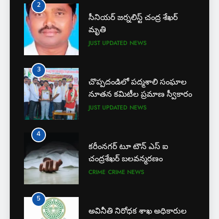
3
చొప్పదండిలో పద్మశాలి సంఘాల
నూతన కమిటీల ప్రమాణ స్వీకారం
JUST UPDATED
NEWS
4
కరీంనగర్ టూ టౌన్ ఎస్ ఐ
చంద్రశేఖర్ బలవన్మరణం
CRIME
CRIME NEWS
5
అవినీతి నిరోధక శాఖ అధికారుల
వలలో చిక్కిన ఎక్సైజ్ సీఐ
EXCLUSIVE
JUST UPDATED
6
లేబర్ కోడ్లను రద్దు చేయండి