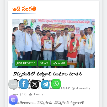
ఇదీ సంగతి
JUST UPDATED
NEWS
ఇదీ సంగతి
చొప్పదండిలో పద్మశాలి సంఘాల నూతన
కమిటీల ప్రమాణ స్వీకారం
CORRESPONDENT - KARIMNAGAR
4 months
ago
0
1 mins
ప్రజాతెలంగాణ – చొప్పదండి : చొప్పదండి పట్టణంలో