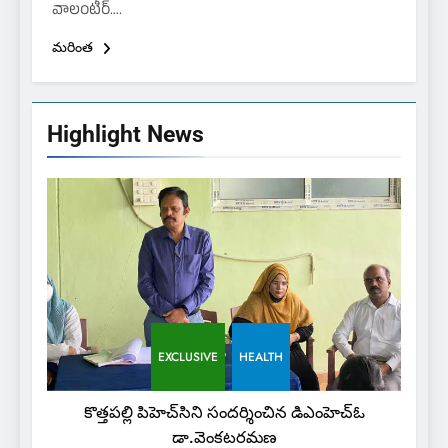
వాలంటీర్….
మరింత
Highlight News
EXCLUSIVE
HEALTH
కొత్తపల్లి పిహెచ్‌సిని సందర్శించిన డిఎంహెచ్‌ఓ
డా.వెంకటరమణ