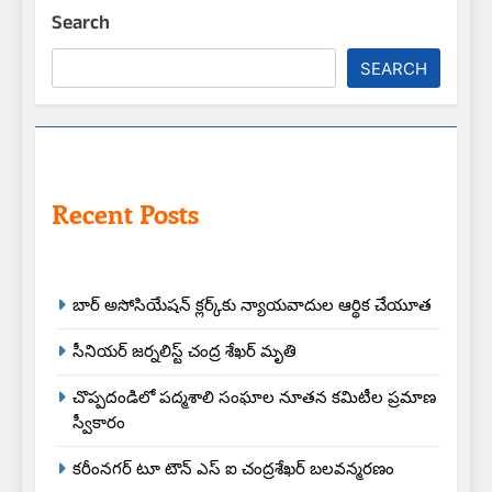
Search
SEARCH
Recent Posts
బార్ అసోసియేషన్ క్లర్క్‌కు న్యాయవాదుల ఆర్థిక చేయూత
సీనియర్ జర్నలిస్ట్ చంద్ర శేఖర్ మృతి
చొప్పదండిలో పద్మశాలి సంఘాల నూతన కమిటీల ప్రమాణ
స్వీకారం
కరీంనగర్ టూ టౌన్ ఎస్ ఐ చంద్రశేఖర్ బలవన్మరణం