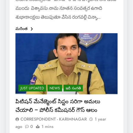
తెలుగు సంవత్సరాది ” ఉగాది ” రోజు న ఓ గృహిణి తన ఇంటి
ముందు విశ్వావసు నామ నూతన సంవత్సర ఉగాది
శుభాకాంక్షలు తెలుపుతూ వేసిన రంగవల్లి చిన్నా,…
మరింత
JUST UPDATED
NEWS
ఇదీ సంగతి
పిటిషన్ మేనేజ్మెంట్ సిస్టం సరిగా అమలు
చేయాలి – పోలీస్ కమీషనర్ గౌస్ ఆలం
CORRESPONDENT - KARIMNAGAR
1 year
ago
0
1 mins