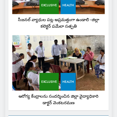
EXCLUSIVE
HEALTH
సీజనల్ వ్యాధుల పట్ల అప్రమత్తంగా ఉండాలి -జిల్లా
కలెక్టర్ పమేలా సత్పతి
EXCLUSIVE
HEALTH
ఆరోగ్య కేంద్రాలను సందర్శించిన జిల్లా వైద్యాధికారి
డాక్టర్ వెంకటరమణ