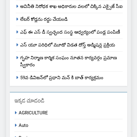
అవినీతి నిరోధక శాఖ అధికారుల వలలో చిక్కిన ఎక్సైజ్ సీఐ
లేబర్ కోడ్లను రద్దు చేయండి
ఎఫ్ ఈ ఎస్ డీ స్వచ్ఛంద సంస్థ ఆధ్వర్యంలో పండ్ల పంపిణీ
ఎస్ యూ పరిధిలో మూడో విడత దోస్త్ అడ్మిషన్ల ప్రక్రియ
గృహ నిర్మాణ కార్మిక సంఘం నూతన కార్యవర్గం ప్రమాణ
స్వీకారం
59వ డివిజన్‌లో ప్రధాని మన్ కి బాత్ కార్యక్రమం
ఇక్కడ చూడండి
AGRICULTURE
Auto