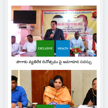
EXCLUSIVE
HEALTH
పొగాకు వ్యతిరేక దినోత్సవం పై అవగాహన సదస్సు