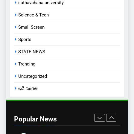
JUST UPDATED
KARIMNAGAR NEWS
sathavahana university
Science & Tech
8
ఎస్ యూ పరిధిలో మూడో విడత
Small Screen
దోస్త్ అడ్మిషన్ల ప్రక్రియ
Sports
EXCLUSIVE
JUST UPDATED
STATE NEWS
1
Trending
బార్ అసోసియేషన్ క్లర్క్‌కు
న్యాయవాదుల ఆర్థిక చేయూత
Uncategorized
JUST UPDATED
KARIMNAGAR NEWS
ఇదీ సంగతి
2
సీనియర్ జర్నలిస్ట్ చంద్ర శేఖర్
మృతి
Popular News
JUST UPDATED
NEWS