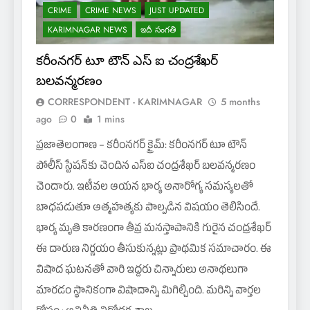
CRIME
CRIME NEWS
JUST UPDATED
KARIMNAGAR NEWS
ఇదీ సంగతి
కరీంనగర్ టూ టౌన్ ఎస్ ఐ చంద్రశేఖర్
బలవన్మరణం
CORRESPONDENT - KARIMNAGAR
5 months
ago
0
1 mins
ప్రజాతెలంగాణ – కరీంనగర్ క్రైమ్: కరీంనగర్ టూ టౌన్
పోలీస్ స్టేషన్‌కు చెందిన ఎస్‌ఐ చంద్రశేఖర్ బలవన్మరణం
చెందారు. ఇటీవల ఆయన భార్య అనారోగ్య సమస్యలతో
బాధపడుతూ ఆత్మహత్యకు పాల్పడిన విషయం తెలిసిందే.
భార్య మృతి కారణంగా తీవ్ర మనస్తాపానికి గురైన చంద్రశేఖర్
ఈ దారుణ నిర్ణయం తీసుకున్నట్లు ప్రాథమిక సమాచారం. ఈ
విషాద ఘటనతో వారి ఇద్దరు చిన్నారులు అనాథలుగా
మారడం స్థానికంగా విషాదాన్ని మిగిల్చింది. మరిన్ని వార్తల