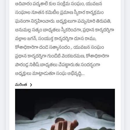
ఆదివారం పద్మశాలి కుల సంక్షేమ సంఘం, యువజన
సంఘాల నూతన కమిటీల ప్రమాణ స్వీకార కార్యక్రమం
ఘనంగా నిర్వహించారు. అధ్యక్షులుగా పచ్చునూరి తిరుపతి,
అనుమల్ల సత్యం బాధ్యతలు స్వీకరించగా, ప్రధాన కార్యదర్శిగా
వల్లాల జగన్, సంయుక్త కార్యదర్శిగా దూస రాము,
కోశాధికారిగా దండె సత్యానందం ,. యువజన సంఘం
ప్రధాన కార్యదర్శిగా గుండేటి వెంకటరమణ, కోశాధికారిగా
పొరండ్ల నితీష్ బాధ్యతలు చేపట్టారు.ఈ సందర్భంగా
అధ్యక్షులు మాట్లాడుతూ సంఘ అభివృద్ధి,…
మరింత