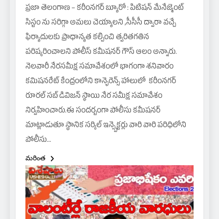
ప్రజా తెలంగాణ – కరీంనగర్ బ్యూరో : పిటిషన్ మేనేజ్మెంట్
సిస్టం ను సరిగ్గా అమలు చెయ్యాలని ,సీసీసీ ద్వారా వచ్చే
ఫిర్యాదులకు ప్రాధాన్యత కల్పించి త్వరితగతిన
పరిష్కరించాలని పోలీస్ కమీషనర్ గౌస్ ఆలం అన్నారు.
నెలవారీ నేరసమీక్ష సమావేశంలో భాగంగా శనివారం
కమిషనరేట్ కేంద్రంలోని కాన్ఫెరెన్స్ హాలులో కరీంనగర్
రూరల్ సబ్ డివిజన్ స్థాయి నేర సమీక్ష సమావేశం
నిర్వహించారు.ఈ సందర్బంగా పోలీసు కమీషనర్
మాట్లాడుతూ స్థానిక సర్కిల్ ఇన్స్పెక్టర్లు వారి వారి పరిధిలోని
పోలీసు…
మరింత