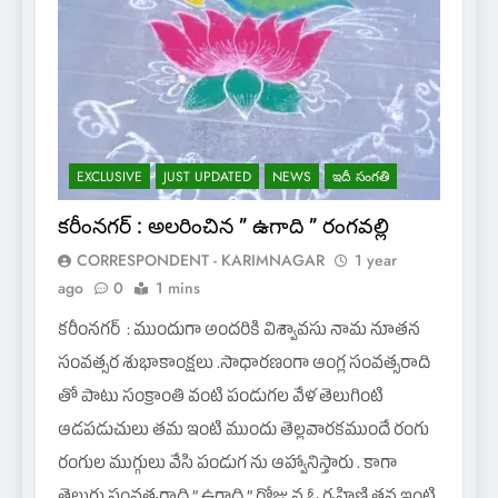
EXCLUSIVE
JUST UPDATED
NEWS
ఇదీ సంగతి
కరీంనగర్ : అలరించిన ” ఉగాది ” రంగవల్లి
CORRESPONDENT - KARIMNAGAR
1 year
ago
0
1 mins
కరీంనగర్ : ముందుగా అందరికి విశ్వావసు నామ నూతన
సంవత్సర శుభాకాంక్షలు .సాధారణంగా ఆంగ్ల సంవత్సరాది
తో పాటు సంక్రాంతి వంటి పండుగల వేళ తెలుగింటి
ఆడపడుచులు తమ ఇంటి ముందు తెల్లవారకముందే రంగు
రంగుల ముగ్గులు వేసి పండుగ ను ఆహ్వానిస్తారు . కాగా