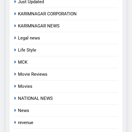
Just Updated
KARIMNAGAR CORPORATION
KARIMNAGAR NEWS
5
Legal news
అవినీతి నిరోధక శాఖ అధికారుల
వలలో చిక్కిన ఎక్సైజ్ సీఐ
Life Style
EXCLUSIVE
JUST UPDATED
MCK
6
Movie Reviews
లేబర్ కోడ్లను రద్దు చేయండి
Movies
NEWS
NATIONAL NEWS
News
7
ఎఫ్ ఈ ఎస్ డీ స్వచ్ఛంద సంస్థ
revenue
ఆధ్వర్యంలో పండ్ల పంపిణీ