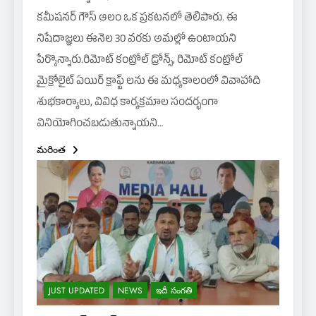
కమీషనర్ గౌస్ ఆలం ఒక ప్రకటనలో తెలిపారు. ఈ
నిషేదాజ్ఞలు ఈనెల 30 వరకు అమల్లో ఉంటాయని
పేర్కొన్నారు.రిమోట్ కంట్రోల్ డ్రోన్స్, రిమోట్ కంట్రోల్
మైక్రోలైట్ ఏయిర్ క్రాఫ్ట్ లను ఈ మధ్యకాలంలో వివాహాది
శుభకార్యాలు, వివిధ కార్యక్రమాల సందర్భంగా
వినియోగించబడుతున్నాయని…
మరింత
JUST UPDATED
NEWS
ఇదీ సంగతి