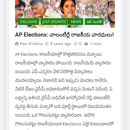
EXCLUSIVE
JUST UPDATED
NEWS
ఇదీ సంగతి
AP Elections: వాలంటీర్లే రాజకీయ వారధులు!
Hari Krishna
2 years ago
0
1 mins
AP Elections: రాజకీయాల్లో కొత్తపోకడలు వచ్చాయి.
రాజకీయాల్లో వ్యాపారం పోయింది. రాజకీయమే వ్యాపారం
అయింది. ఏపీ ఎన్నికల వేళ సరికొత్త విన్యాసాలు
మొదలయ్యాయి. నిజానికి ఇవి ఇప్పుడు మొదలు కాలేదు.
వీటికి బీజం వైసీపీ అధికారంలోకి వచ్చిన వెంటనే పడింది. ఏ
లక్ష్యాన్ని ఆశించి వైసీపీ అధినేత జగన్మోహన్ రెడ్డి వాలంటీర్
వ్యవస్థ తీసుకు వచ్చారో అది పూర్తీ స్థాయిలో విజయవంతం
అయింది. ఒక గొలుసుకట్టు వ్యాపారంలా.. ఇదొక
గొలుసుకట్టు రాజకీయం(AP Elections). ఏభై కుటుంబాలకో