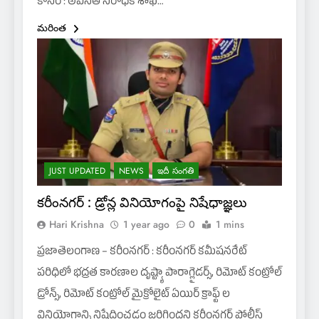
కోసం : అవినీతి నిరోధక శాఖ…
మరింత
JUST UPDATED
NEWS
ఇదీ సంగతి
కరీంనగర్ : డ్రోన్ల వినియోగంపై నిషేధాజ్ఞలు
Hari Krishna
1 year ago
0
1 mins
ప్రజాతెలంగాణ – కరీంనగర్ : కరీంనగర్ కమీషనరేట్
పరిధిలో భద్రత కారణాల దృష్ట్యా పారాగ్లైడర్స్, రిమోట్ కంట్రోల్
డ్రోన్స్, రిమోట్ కంట్రోల్ మైక్రోలైట్ ఏయిర్ క్రాఫ్ట్ ల
వినియోగాన్ని నిషేదించడం జరిగిందని కరీంనగర్ పోలీస్