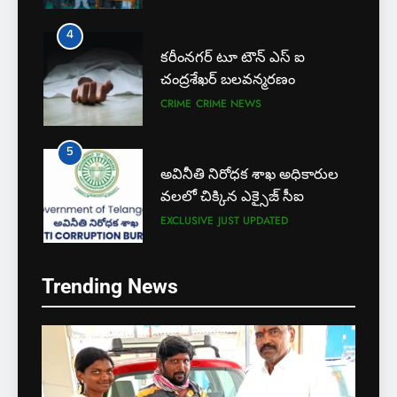
4
కరీంనగర్ టూ టౌన్ ఎస్ ఐ
చంద్రశేఖర్ బలవన్మరణం
CRIME
CRIME NEWS
5
అవినీతి నిరోధక శాఖ అధికారుల
వలలో చిక్కిన ఎక్సైజ్ సీఐ
EXCLUSIVE
JUST UPDATED
6
Trending News
లేబర్ కోడ్లను రద్దు చేయండి
NEWS
5
అవినీతి నిరోధక శాఖ అధికారుల
7