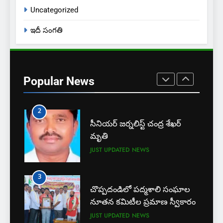
దోస్త్ అడ్మిషన్ల ప్రక్రియ
Uncategorized
EXCLUSIVE
JUST UPDATED
ఇదీ సంగతి
1
బార్ అసోసియేషన్ క్లర్క్‌కు
న్యాయవాదుల ఆర్థిక చేయూత
Popular News
JUST UPDATED
KARIMNAGAR NEWS
2
సీనియర్ జర్నలిస్ట్ చంద్ర శేఖర్
మృతి
JUST UPDATED
NEWS
3
చొప్పదండిలో పద్మశాలి సంఘాల
నూతన కమిటీల ప్రమాణ స్వీకారం
JUST UPDATED
NEWS