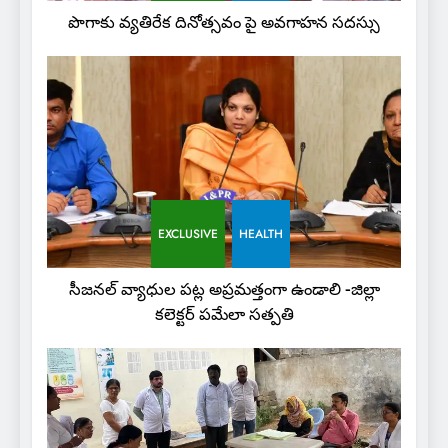
పొగాకు వ్యతిరేక దినోత్సవం పై అవగాహన సదస్సు
EXCLUSIVE
HEALTH
సీజనల్ వ్యాధుల పట్ల అప్రమత్తంగా ఉండాలి -జిల్లా
కలెక్టర్ పమేలా సత్పతి