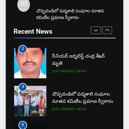
03
JUST UPDATED
NEWS
1
చొప్పదండిలో పద్మశాలి సంఘాల నూతన
కమిటీల ప్రమాణ స్వీకారం
బార్ అసోసియేషన్ క్లర్క్‌కు
3
న్యాయవాదుల ఆర్థిక చేయూత
చొప్పదండిలో పద్మశాలి సంఘాల
Recent News
JUST UPDATED
KARIMNAGAR NEWS
నూతన కమిటీల ప్రమాణ స్వీకారం
JUST UPDATED
NEWS
2
సీనియర్ జర్నలిస్ట్ చంద్ర శేఖర్
4
మృతి
కరీంనగర్ టూ టౌన్ ఎస్ ఐ
JUST UPDATED
NEWS
చంద్రశేఖర్ బలవన్మరణం
CRIME
CRIME NEWS
3
చొప్పదండిలో పద్మశాలి సంఘాల
5
నూతన కమిటీల ప్రమాణ స్వీకారం
అవినీతి నిరోధక శాఖ అధికారుల
JUST UPDATED
NEWS
వలలో చిక్కిన ఎక్సైజ్ సీఐ
EXCLUSIVE
JUST UPDATED
4