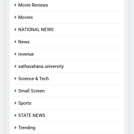
5
Movie Reviews
అవినీతి నిరోధక శాఖ అధికారుల
Movies
వలలో చిక్కిన ఎక్సైజ్ సీఐ
EXCLUSIVE
JUST UPDATED
NATIONAL NEWS
News
6
లేబర్ కోడ్లను రద్దు చేయండి
revenue
NEWS
sathavahana university
Science & Tech
7
ఎఫ్ ఈ ఎస్ డీ స్వచ్ఛంద సంస్థ
Small Screen
ఆధ్వర్యంలో పండ్ల పంపిణీ
Sports
JUST UPDATED
KARIMNAGAR NEWS
STATE NEWS
8
Trending
ఎస్ యూ పరిధిలో మూడో విడత