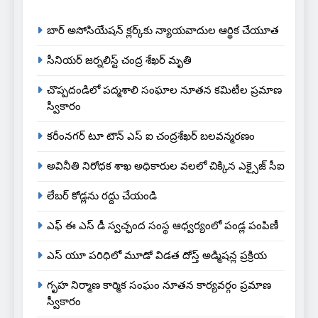
బార్ అసోసియేషన్ క్లర్క్‌కు న్యాయవాదుల ఆర్థిక చేయూత
సీనియర్ జర్నలిస్ట్ చంద్ర శేఖర్ మృతి
చొప్పదండిలో పద్మశాలి సంఘాల నూతన కమిటీల ప్రమాణ
స్వీకారం
కరీంనగర్ టూ టౌన్ ఎస్ ఐ చంద్రశేఖర్ బలవన్మరణం
అవినీతి నిరోధక శాఖ అధికారుల వలలో చిక్కిన ఎక్సైజ్ సీఐ
లేబర్ కోడ్లను రద్దు చేయండి
ఎఫ్ ఈ ఎస్ డీ స్వచ్ఛంద సంస్థ ఆధ్వర్యంలో పండ్ల పంపిణీ
ఎస్ యూ పరిధిలో మూడో విడత దోస్త్ అడ్మిషన్ల ప్రక్రియ
గృహ నిర్మాణ కార్మిక సంఘం నూతన కార్యవర్గం ప్రమాణ
స్వీకారం