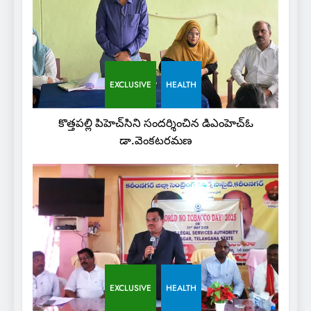
EXCLUSIVE
HEALTH
కొత్తపల్లి పిహెచ్‌సిని సందర్శించిన డిఎంహెచ్‌ఓ
డా.వెంకటరమణ
EXCLUSIVE
HEALTH