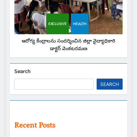
EXCLUSIVE
HEALTH
ఆరోగ్య కేంద్రాలను సందర్శించిన జిల్లా వైద్యాధికారి
డాక్టర్ వెంకటరమణ
Search
SEARCH
Recent Posts