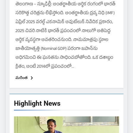
తెలంగాణ – న్యూఢిల్లీ: అంతర్జాతీయ ఆర్థిక రంగంలో భారత్
సరికొత్త చరిత్రను లిఖిస్తోంది. అంతర్జాతీయ ద్రవ్య నిధి (IMF)
ఏప్రిల్ 2025 వరల్డ్ ఎకనామిక్ అవుట్‌లుక్ నివేదిక ప్రకారం,
2025 చివరి నాటికి భారత్ ప్రపంచంలో నాలుగో అతిపెద్ద
ఆర్థిక వ్యవస్థగా అవతరించనుంది. నామమాత్రపు స్థూల
జాతీయోత్పత్తి (Nominal GDP) పరంగా జపాన్‌ను
అధిగమించి ఈ ఘనతను సాధించబోతోంది. ఒక దశాబ్దం
క్రితం, అంటే 2014లో ప్రపంచంలో…
మరింత
Highlight News