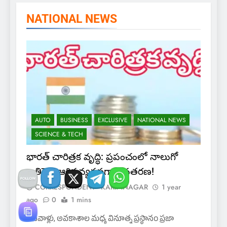
NATIONAL NEWS
AUTO
BUSINESS
EXCLUSIVE
NATIONAL NEWS
SCIENCE & TECH
భారత్ చారిత్రక వృద్ధి: ప్రపంచంలో నాలుగో
అతిపెద్ద ఆర్థిక వ్యవస్థగా అవతరణ!
CORRESPONDENT - KARIMNAGAR
1 year
ago
0
1 mins
– సవాళ్లు, అవకాశాల మధ్య వినూత్న ప్రస్థానం ప్రజా