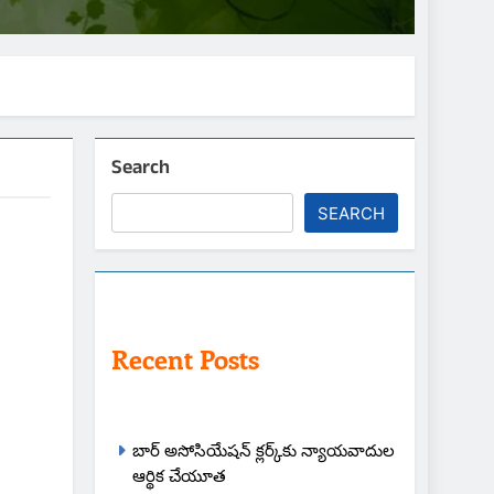
Search
SEARCH
Recent Posts
బార్ అసోసియేషన్ క్లర్క్‌కు న్యాయవాదుల
ఆర్థిక చేయూత