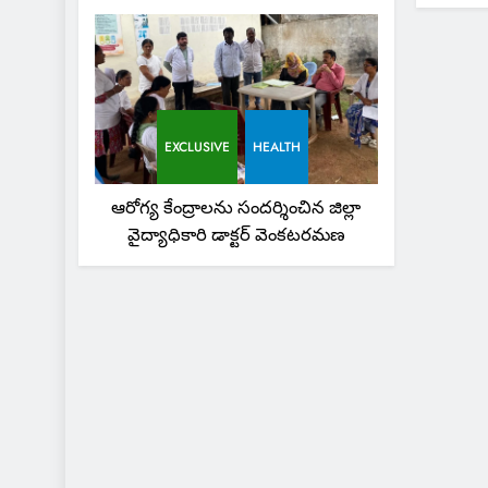
EXCLUSIVE
HEALTH
ఆరోగ్య కేంద్రాలను సందర్శించిన జిల్లా
వైద్యాధికారి డాక్టర్ వెంకటరమణ