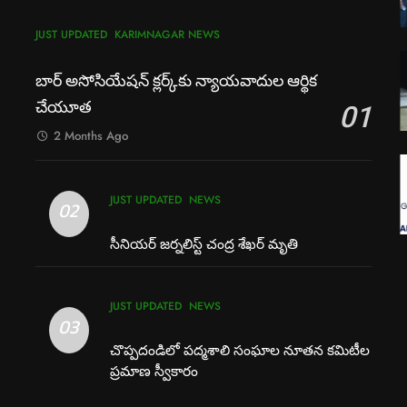
JUST UPDATED
KARIMNAGAR NEWS
బార్ అసోసియేషన్ క్లర్క్‌కు న్యాయవాదుల ఆర్థిక
చేయూత
01
2 Months Ago
JUST UPDATED
NEWS
02
సీనియర్ జర్నలిస్ట్ చంద్ర శేఖర్ మృతి
JUST UPDATED
NEWS
03
చొప్పదండిలో పద్మశాలి సంఘాల నూతన కమిటీల
ప్రమాణ స్వీకారం