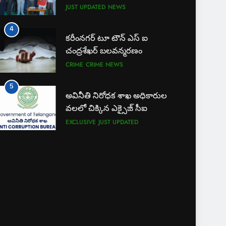
JUST UPDATED
NEWS
4
కరీంనగర్ టూ టౌన్ ఎస్ ఐ
చంద్రశేఖర్ బలవన్మరణం
CRIME
CRIME NEWS
5
అవినీతి నిరోధక శాఖ అధికారుల
వలలో చిక్కిన ఎక్సైజ్ సీఐ
EXCLUSIVE
JUST UPDATED
6
లేబర్ కోడ్లను రద్దు చేయండి
NEWS
7
ఎఫ్ ఈ ఎస్ డీ స్వచ్ఛంద సంస్థ
ఆధ్వర్యంలో పండ్ల పంపిణీ