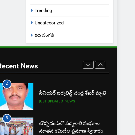
JUST UPDATED
KARIMNAGAR NEWS
Trending
8
ఎస్ యూ పరిధిలో మూడో విడత
Uncategorized
దోస్త్ అడ్మిషన్ల ప్రక్రియ
ఇదీ సంగతి
EXCLUSIVE
JUST UPDATED
1
బార్ అసోసియేషన్ క్లర్క్‌కు
న్యాయవాదుల ఆర్థిక చేయూత
Recent News
JUST UPDATED
KARIMNAGAR NEWS
2
సీనియర్ జర్నలిస్ట్ చంద్ర శేఖర్ మృతి
JUST UPDATED
NEWS
3
చొప్పదండిలో పద్మశాలి సంఘాల
నూతన కమిటీల ప్రమాణ స్వీకారం