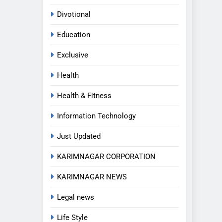
Divotional
Education
Exclusive
Health
Health & Fitness
Information Technology
Just Updated
KARIMNAGAR CORPORATION
KARIMNAGAR NEWS
Legal news
Life Style