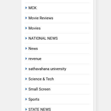
MCK
Movie Reviews
Movies
5
NATIONAL NEWS
అవినీతి నిరోధక శాఖ అధికారుల
News
వలలో చిక్కిన ఎక్సైజ్ సీఐ
EXCLUSIVE
JUST UPDATED
revenue
6
sathavahana university
లేబర్ కోడ్లను రద్దు చేయండి
Science & Tech
NEWS
Small Screen
7
Sports
ఎఫ్ ఈ ఎస్ డీ స్వచ్ఛంద సంస్థ
ఆధ్వర్యంలో పండ్ల పంపిణీ
STATE NEWS