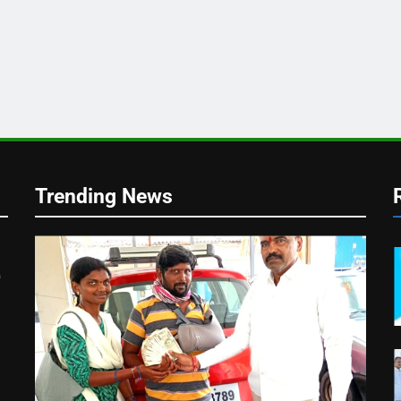
Trending News
ి