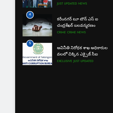
కరీంనగర్ టూ టౌన్ ఎస్ ఐ
చంద్రశేఖర్ బలవన్మరణం
CRIME
CRIME NEWS
5
అవినీతి నిరోధక శాఖ అధికారుల
వలలో చిక్కిన ఎక్సైజ్ సీఐ
EXCLUSIVE
JUST UPDATED
6
లేబర్ కోడ్లను రద్దు చేయండి
NEWS
7
ఎఫ్ ఈ ఎస్ డీ స్వచ్ఛంద సంస్థ
ఆధ్వర్యంలో పండ్ల పంపిణీ
JUST UPDATED
KARIMNAGAR NEWS