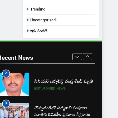
8
ఎస్ యూ పరిధిలో మూడో విడత
Trending
దోస్త్ అడ్మిషన్ల ప్రక్రియ
EXCLUSIVE
JUST UPDATED
Uncategorized
1
ఇదీ సంగతి
బార్ అసోసియేషన్ క్లర్క్‌కు
న్యాయవాదుల ఆర్థిక చేయూత
JUST UPDATED
KARIMNAGAR NEWS
Recent News
2
సీనియర్ జర్నలిస్ట్ చంద్ర శేఖర్ మృతి
JUST UPDATED
NEWS
3
చొప్పదండిలో పద్మశాలి సంఘాల
నూతన కమిటీల ప్రమాణ స్వీకారం
JUST UPDATED
NEWS