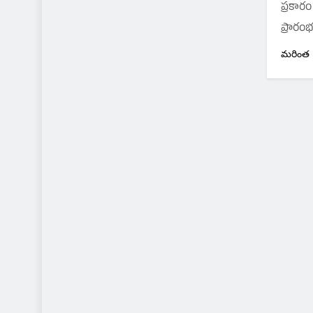
ప్రకార
ప్రారం
మరింత