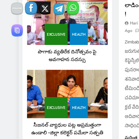
లాడింద
!
Hari
Ago
EXCLUSIVE
HEALTH
Zimbabw
జరుగుతు
పొగాకు వ్యతిరేక దినోత్సవం పై
అవగాహన సదస్సు
కెప్టెన
పునరాగ
శనివారం
టీమిండ
చవిచూడాల
క్లబ్ వ
EXCLUSIVE
HEALTH
ఆదివార
సీజనల్ వ్యాధుల పట్ల అప్రమత్తంగా
సాధించి
ఉండాలి -జిల్లా కలెక్టర్ పమేలా సత్పతి
మరింత