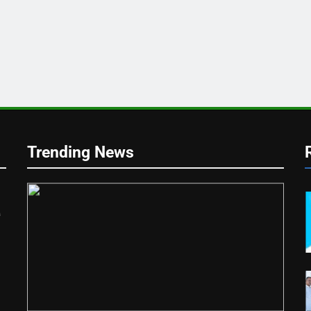
Trending News
ి