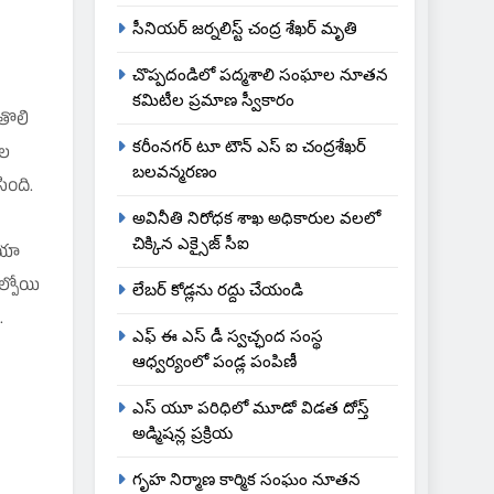
సీనియర్ జర్నలిస్ట్ చంద్ర శేఖర్ మృతి
చొప్పదండిలో పద్మశాలి సంఘాల నూతన
కమిటీల ప్రమాణ స్వీకారం
 తొలి
కరీంనగర్ టూ టౌన్ ఎస్ ఐ చంద్రశేఖర్
ుల
బలవన్మరణం
ింది.
అవినీతి నిరోధక శాఖ అధికారుల వలలో
చిక్కిన ఎక్సైజ్ సీఐ
ియా
ోల్పోయి
లేబర్ కోడ్లను రద్దు చేయండి
.
ఎఫ్ ఈ ఎస్ డీ స్వచ్ఛంద సంస్థ
ఆధ్వర్యంలో పండ్ల పంపిణీ
ఎస్ యూ పరిధిలో మూడో విడత దోస్త్
అడ్మిషన్ల ప్రక్రియ
గృహ నిర్మాణ కార్మిక సంఘం నూతన