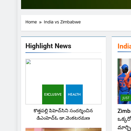
Home
India vs Zimbabwe
Highlight News
Indi
EXCLUSIVE
HEALTH
JUST
Zimb
కొత్తపల్లి పిహెచ్‌సిని సందర్శించిన
డిఎంహెచ్‌ఓ డా.వెంకటరమణ
ఒక్కర
మార్చి