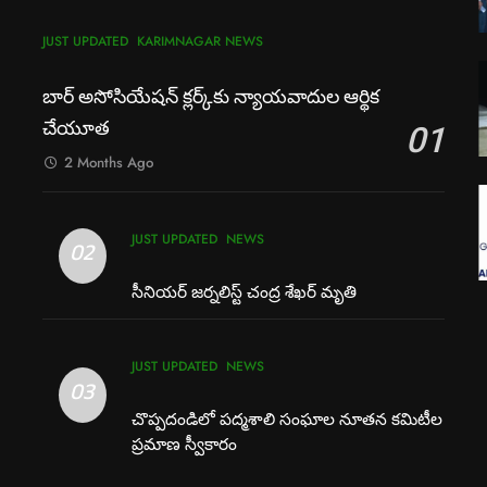
JUST UPDATED
KARIMNAGAR NEWS
బార్ అసోసియేషన్ క్లర్క్‌కు న్యాయవాదుల ఆర్థిక
చేయూత
01
2 Months Ago
JUST UPDATED
NEWS
02
సీనియర్ జర్నలిస్ట్ చంద్ర శేఖర్ మృతి
JUST UPDATED
NEWS
03
చొప్పదండిలో పద్మశాలి సంఘాల నూతన కమిటీల
ప్రమాణ స్వీకారం