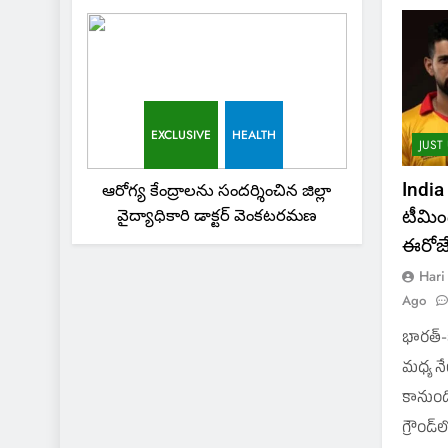
EXCLUSIVE
HEALTH
JUST
Indi
ఆరోగ్య కేంద్రాలను సందర్శించిన జిల్లా
టీమిం
వైద్యాధికారి డాక్టర్ వెంకటరమణ
ఈరోజే
Hari
Ago
భారత్-జ
మధ్య నే
కానుంది.
గ్రౌండ