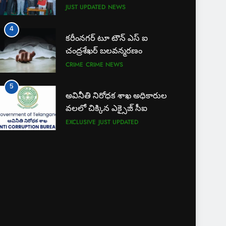
4
కరీంనగర్ టూ టౌన్ ఎస్ ఐ
చంద్రశేఖర్ బలవన్మరణం
CRIME
CRIME NEWS
5
అవినీతి నిరోధక శాఖ అధికారుల
వలలో చిక్కిన ఎక్సైజ్ సీఐ
EXCLUSIVE
JUST UPDATED
6
లేబర్ కోడ్లను రద్దు చేయండి
NEWS
7
ఎఫ్ ఈ ఎస్ డీ స్వచ్ఛంద సంస్థ
ఆధ్వర్యంలో పండ్ల పంపిణీ
JUST UPDATED
KARIMNAGAR NEWS