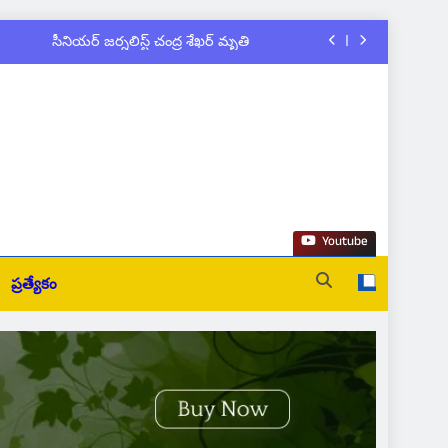
సీనియర్ జర్నలిస్ట్ చంద్ర శేఖర్ మృతి
ాలి సంఘాల నూతన కమిటీల ప్రమాణ స్వీకారం
నగర్ టూ టౌన్ ఎస్ ఐ చంద్రశేఖర్ బలవన్మరణం
యేషన్ క్లర్క్‌కు న్యాయవాదుల ఆర్థిక చేయూత
సీనియర్ జర్నలిస్ట్ చంద్ర శేఖర్ మృతి
ాలి సంఘాల నూతన కమిటీల ప్రమాణ స్వీకారం
Youtube
నగర్ టూ టౌన్ ఎస్ ఐ చంద్రశేఖర్ బలవన్మరణం
ప్రత్యేకం