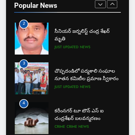
Popular News
JUST UPDATED
KARIMNAGAR NEWS
2
సీనియర్ జర్నలిస్ట్ చంద్ర శేఖర్
మృతి
JUST UPDATED
NEWS
3
చొప్పదండిలో పద్మశాలి సంఘాల
నూతన కమిటీల ప్రమాణ స్వీకారం
JUST UPDATED
NEWS
4
కరీంనగర్ టూ టౌన్ ఎస్ ఐ
చంద్రశేఖర్ బలవన్మరణం
CRIME
CRIME NEWS