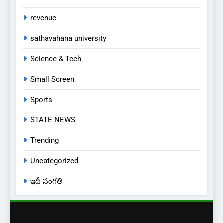
6
లేబర్ కోడ్లను రద్దు చేయండి
revenue
NEWS
sathavahana university
Science & Tech
7
ఎఫ్ ఈ ఎస్ డీ స్వచ్ఛంద సంస్థ
Small Screen
ఆధ్వర్యంలో పండ్ల పంపిణీ
Sports
JUST UPDATED
KARIMNAGAR NEWS
STATE NEWS
8
Trending
ఎస్ యూ పరిధిలో మూడో విడత
దోస్త్ అడ్మిషన్ల ప్రక్రియ
Uncategorized
EXCLUSIVE
JUST UPDATED
ఇదీ సంగతి
1
బార్ అసోసియేషన్ క్లర్క్‌కు
న్యాయవాదుల ఆర్థిక చేయూత