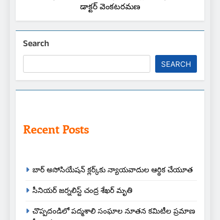
డాక్టర్ వెంకటరమణ
Search
SEARCH
Recent Posts
బార్ అసోసియేషన్ క్లర్క్‌కు న్యాయవాదుల ఆర్థిక చేయూత
సీనియర్ జర్నలిస్ట్ చంద్ర శేఖర్ మృతి
చొప్పదండిలో పద్మశాలి సంఘాల నూతన కమిటీల ప్రమాణ