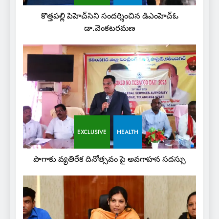
కొత్తపల్లి పిహెచ్‌సిని సందర్శించిన డిఎంహెచ్‌ఓ
డా.వెంకటరమణ
EXCLUSIVE
HEALTH
పొగాకు వ్యతిరేక దినోత్సవం పై అవగాహన సదస్సు