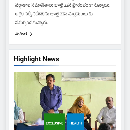
వర్షాకాల సమావేశాలు జూలై 22న ప్రారంభం కానున్నాయి.
ఆర్థిక సర్వే నివేదికను జూలై 23న పార్లమెంటు కు
సమర్పించనున్నారు.
మరింత
Highlight News
EXCLUSIVE
HEALTH