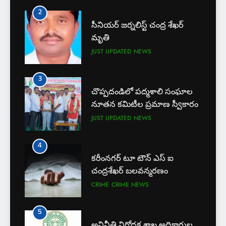
JUST UPDATED
NEWS
2
సీనియర్ జర్నలిస్ట్ చంద్ర శేఖర్
4
మృతి
కరీంనగర్ టూ టౌన్ ఎస్ ఐ
JUST UPDATED
NEWS
చంద్రశేఖర్ బలవన్మరణం
CRIME
CRIME NEWS
3
చొప్పదండిలో పద్మశాలి సంఘాల
5
నూతన కమిటీల ప్రమాణ స్వీకారం
అవినీతి నిరోధక శాఖ అధికారుల
JUST UPDATED
NEWS
వలలో చిక్కిన ఎక్సైజ్ సీఐ
EXCLUSIVE
JUST UPDATED
4
కరీంనగర్ టూ టౌన్ ఎస్ ఐ
6
చంద్రశేఖర్ బలవన్మరణం
లేబర్ కోడ్లను రద్దు చేయండి
CRIME
CRIME NEWS
NEWS
5
అవినీతి నిరోధక శాఖ అధికారుల