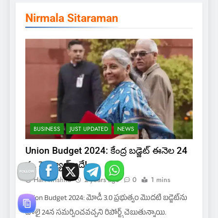
Nirmala Sitaraman
BUSINESS
JUST UPDATED
NEWS
Union Budget 2024: కేంద్ర బడ్జెట్ ఈనెల 24
న.. షెడ్యూల్ ఇదే!
Hari Krishna
2 years ago
0
1 mins
Union Budget 2024: మోడీ 3.0 ప్రభుత్వం మొదటి బడ్జెట్‌ను
జూలై 24న సమర్పించవచ్చని రిపోర్ట్స్ చెబుతున్నాయి.