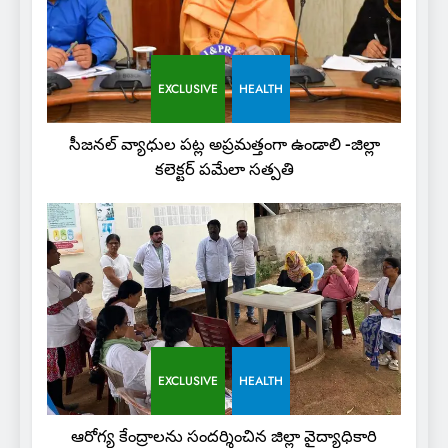
EXCLUSIVE
HEALTH
సీజనల్ వ్యాధుల పట్ల అప్రమత్తంగా ఉండాలి -జిల్లా
కలెక్టర్ పమేలా సత్పతి
EXCLUSIVE
HEALTH
ఆరోగ్య కేంద్రాలను సందర్శించిన జిల్లా వైద్యాధికారి