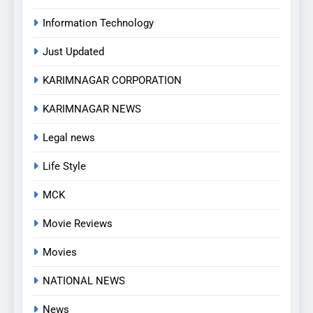
Information Technology
Just Updated
KARIMNAGAR CORPORATION
KARIMNAGAR NEWS
Legal news
Life Style
MCK
5
Movie Reviews
అవినీతి నిరోధక శాఖ అధికారుల
Movies
వలలో చిక్కిన ఎక్సైజ్ సీఐ
EXCLUSIVE
JUST UPDATED
NATIONAL NEWS
News