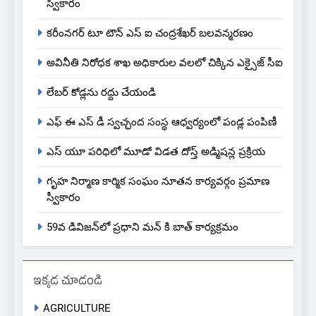
స్వీకారం
కరీంనగర్ టూ టౌన్ ఎస్ ఐ చంద్రశేఖర్ బలవన్మరణం
అవినీతి నిరోధక శాఖ అధికారుల వలలో చిక్కిన ఎక్సైజ్ సీఐ
లేబర్ కోడ్లను రద్దు చేయండి
ఎఫ్ ఈ ఎస్ డీ స్వచ్ఛంద సంస్థ ఆధ్వర్యంలో పండ్ల పంపిణీ
ఎస్ యూ పరిధిలో మూడో విడత దోస్త్ అడ్మిషన్ల ప్రక్రియ
గృహ నిర్మాణ కార్మిక సంఘం నూతన కార్యవర్గం ప్రమాణ
స్వీకారం
59వ డివిజన్‌లో ప్రధాని మన్ కి బాత్ కార్యక్రమం
ఇక్కడ చూడండి
AGRICULTURE