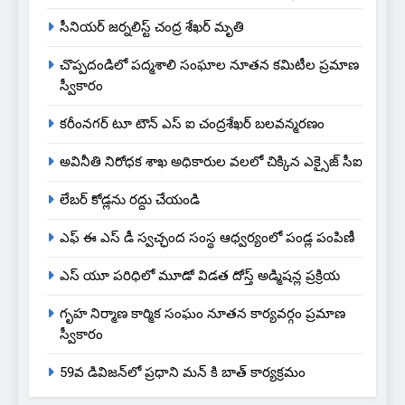
సీనియర్ జర్నలిస్ట్ చంద్ర శేఖర్ మృతి
చొప్పదండిలో పద్మశాలి సంఘాల నూతన కమిటీల ప్రమాణ
స్వీకారం
కరీంనగర్ టూ టౌన్ ఎస్ ఐ చంద్రశేఖర్ బలవన్మరణం
అవినీతి నిరోధక శాఖ అధికారుల వలలో చిక్కిన ఎక్సైజ్ సీఐ
లేబర్ కోడ్లను రద్దు చేయండి
ఎఫ్ ఈ ఎస్ డీ స్వచ్ఛంద సంస్థ ఆధ్వర్యంలో పండ్ల పంపిణీ
ఎస్ యూ పరిధిలో మూడో విడత దోస్త్ అడ్మిషన్ల ప్రక్రియ
గృహ నిర్మాణ కార్మిక సంఘం నూతన కార్యవర్గం ప్రమాణ
స్వీకారం
59వ డివిజన్‌లో ప్రధాని మన్ కి బాత్ కార్యక్రమం