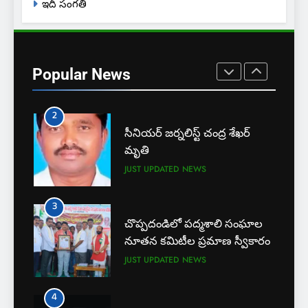
ఇదీ సంగతి
1
బార్ అసోసియేషన్ క్లర్క్‌కు
న్యాయవాదుల ఆర్థిక చేయూత
Popular News
JUST UPDATED
KARIMNAGAR NEWS
2
సీనియర్ జర్నలిస్ట్ చంద్ర శేఖర్
మృతి
JUST UPDATED
NEWS
3
చొప్పదండిలో పద్మశాలి సంఘాల
నూతన కమిటీల ప్రమాణ స్వీకారం
JUST UPDATED
NEWS
4