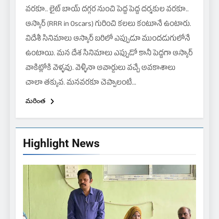
వరకూ.. లైట్ బాయ్ దగ్గర నుంచి పెద్ద పెద్ద దర్శకుల వరకూ..
ఆస్కార్ (RRR in Oscars) గురించి కలలు కంటూనే ఉంటారు.
విదేశీ సినిమాలు ఆస్కార్ బరిలో ఎప్పుడూ ముందడుగులోనే
ఉంటాయి. మన దేశ సినిమాలు ఎప్పుడో కానీ పెద్దగా ఆస్కార్
వాకిట్లోకి వెళ్ళవు. వెళ్ళినా అవార్డులు వచ్చే అవకాశాలు
చాలా తక్కువ. మనవరకూ చెప్పాలంటే…
మరింత
Highlight News