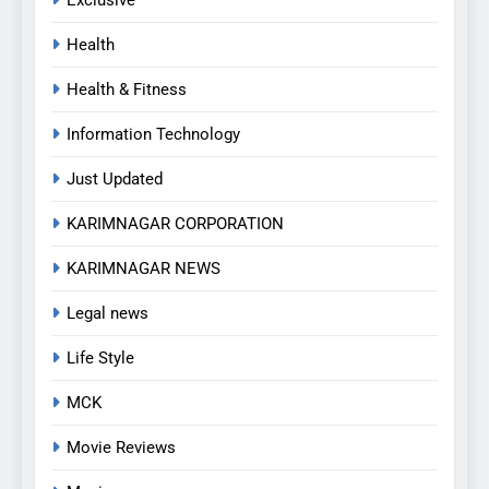
Exclusive
Health
Health & Fitness
Information Technology
Just Updated
KARIMNAGAR CORPORATION
KARIMNAGAR NEWS
Legal news
Life Style
MCK
5
Movie Reviews
అవినీతి నిరోధక శాఖ అధికారుల