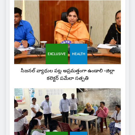
EXCLUSIVE
HEALTH
సీజనల్ వ్యాధుల పట్ల అప్రమత్తంగా ఉండాలి -జిల్లా
కలెక్టర్ పమేలా సత్పతి