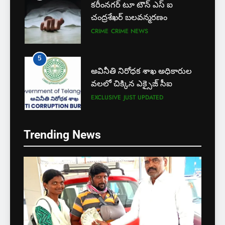
కరీంనగర్ టూ టౌన్ ఎస్ ఐ
చంద్రశేఖర్ బలవన్మరణం
CRIME
CRIME NEWS
5
అవినీతి నిరోధక శాఖ అధికారుల
వలలో చిక్కిన ఎక్సైజ్ సీఐ
EXCLUSIVE
JUST UPDATED
6
Trending News
లేబర్ కోడ్లను రద్దు చేయండి
NEWS
5
అవినీతి నిరోధక శాఖ అధికారుల
7
వలలో చిక్కిన ఎక్సైజ్ సీఐ
ఎఫ్ ఈ ఎస్ డీ స్వచ్ఛంద సంస్థ
EXCLUSIVE
JUST UPDATED
ఆధ్వర్యంలో పండ్ల పంపిణీ