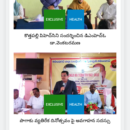
EXCLUSIVE
HEALTH
కొత్తపల్లి పిహెచ్‌సిని సందర్శించిన డిఎంహెచ్‌ఓ
డా.వెంకటరమణ
EXCLUSIVE
HEALTH
పొగాకు వ్యతిరేక దినోత్సవం పై అవగాహన సదస్సు