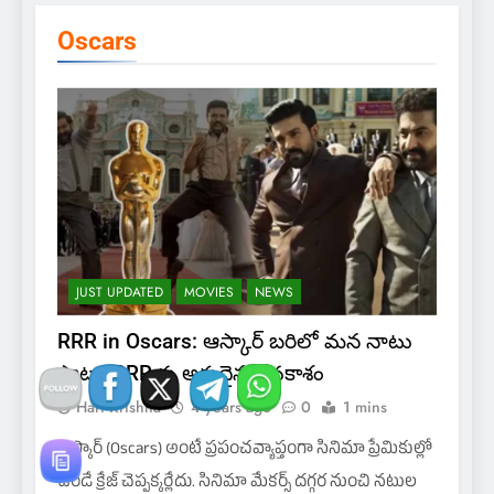
Oscars
JUST UPDATED
MOVIES
NEWS
RRR in Oscars: ఆస్కార్ బరిలో మన నాటు
పాట.. RRR కు అరుదైన అవకాశం
Hari Krishna
4 years ago
0
1 mins
ఆస్కార్ (Oscars) అంటే ప్రపంచవ్యాప్తంగా సినిమా ప్రేమికుల్లో
ఉండే క్రేజ్ చెప్పక్కర్లేదు. సినిమా మేకర్స్ దగ్గర నుంచి నటుల