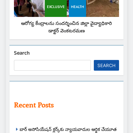
EXCLUSIVE
HEALTH
ఆరోగ్య కేంద్రాలను సందర్శించిన జిల్లా వైద్యాధికారి
డాక్టర్ వెంకటరమణ
Search
SEARCH
Recent Posts
బార్ అసోసియేషన్ క్లర్క్‌కు న్యాయవాదుల ఆర్థిక చేయూత