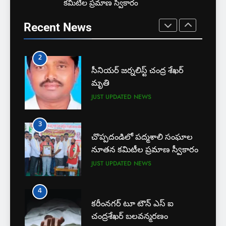
కమిటీల ప్రమాణ స్వీకారం
బార్ అసోసియేషన్ క్లర్క్‌కు
3
న్యాయవాదుల ఆర్థిక చేయూత
చొప్పదండిలో పద్మశాలి సంఘాల
Recent News
JUST UPDATED
KARIMNAGAR NEWS
నూతన కమిటీల ప్రమాణ స్వీకారం
JUST UPDATED
NEWS
2
సీనియర్ జర్నలిస్ట్ చంద్ర శేఖర్
4
మృతి
కరీంనగర్ టూ టౌన్ ఎస్ ఐ
JUST UPDATED
NEWS
చంద్రశేఖర్ బలవన్మరణం
CRIME
CRIME NEWS
3
చొప్పదండిలో పద్మశాలి సంఘాల
5
నూతన కమిటీల ప్రమాణ స్వీకారం
అవినీతి నిరోధక శాఖ అధికారుల
JUST UPDATED
NEWS
వలలో చిక్కిన ఎక్సైజ్ సీఐ
EXCLUSIVE
JUST UPDATED
4
కరీంనగర్ టూ టౌన్ ఎస్ ఐ
6
చంద్రశేఖర్ బలవన్మరణం
లేబర్ కోడ్లను రద్దు చేయండి