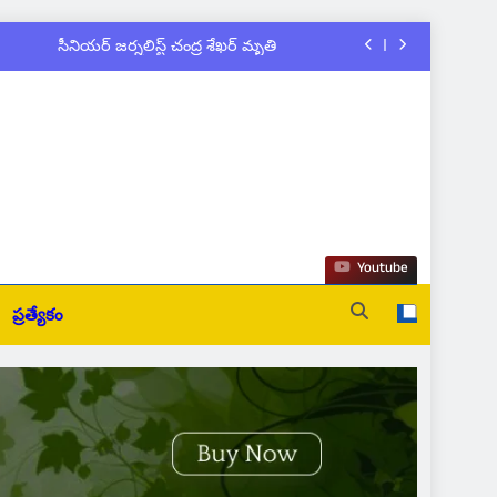
సీనియర్ జర్నలిస్ట్ చంద్ర శేఖర్ మృతి
ాలి సంఘాల నూతన కమిటీల ప్రమాణ స్వీకారం
నగర్ టూ టౌన్ ఎస్ ఐ చంద్రశేఖర్ బలవన్మరణం
యేషన్ క్లర్క్‌కు న్యాయవాదుల ఆర్థిక చేయూత
సీనియర్ జర్నలిస్ట్ చంద్ర శేఖర్ మృతి
Youtube
ాలి సంఘాల నూతన కమిటీల ప్రమాణ స్వీకారం
ప్రత్యేకం
నగర్ టూ టౌన్ ఎస్ ఐ చంద్రశేఖర్ బలవన్మరణం