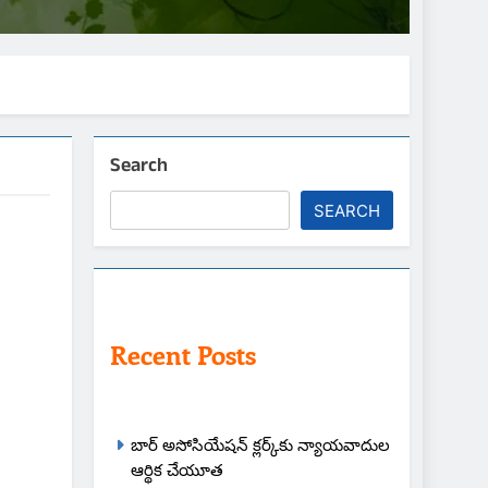
Search
SEARCH
Recent Posts
బార్ అసోసియేషన్ క్లర్క్‌కు న్యాయవాదుల
ఆర్థిక చేయూత