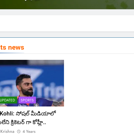
rts news
 UPDATED
SPORTS
 Kohli: సోషల్ మీడియాలో
ేని క్రికెటర్ గా కోహ్లీ..
 Krishna
4 Years