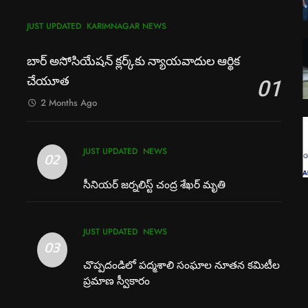
JUST UPDATED
KARIMNAGAR NEWS
బార్ అసోసియేషన్ క్లర్క్‌కు న్యాయవాదుల ఆర్థిక
చేయూత
01
2 Months Ago
JUST UPDATED
NEWS
02
సీనియర్ జర్నలిస్ట్ చంద్ర శేఖర్ మృతి
JUST UPDATED
NEWS
03
చొప్పదండిలో పద్మశాలి సంఘాల నూతన కమిటీల
ప్రమాణ స్వీకారం