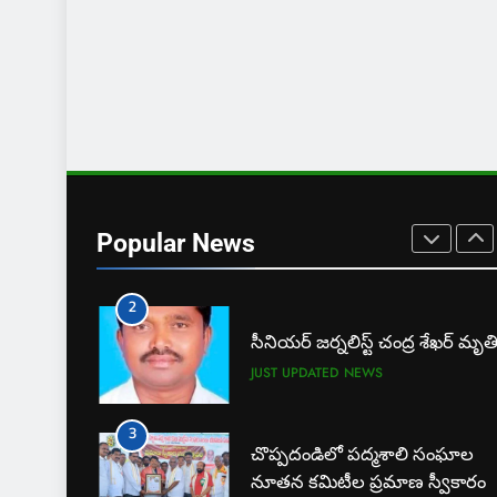
JUST UPDATED
KARIMNAGAR NEWS
8
ఎస్ యూ పరిధిలో మూడో విడత
దోస్త్ అడ్మిషన్ల ప్రక్రియ
EXCLUSIVE
JUST UPDATED
1
బార్ అసోసియేషన్ క్లర్క్‌కు
న్యాయవాదుల ఆర్థిక చేయూత
Popular News
JUST UPDATED
KARIMNAGAR NEWS
2
సీనియర్ జర్నలిస్ట్ చంద్ర శేఖర్ మృత
JUST UPDATED
NEWS
3
చొప్పదండిలో పద్మశాలి సంఘాల
నూతన కమిటీల ప్రమాణ స్వీకారం