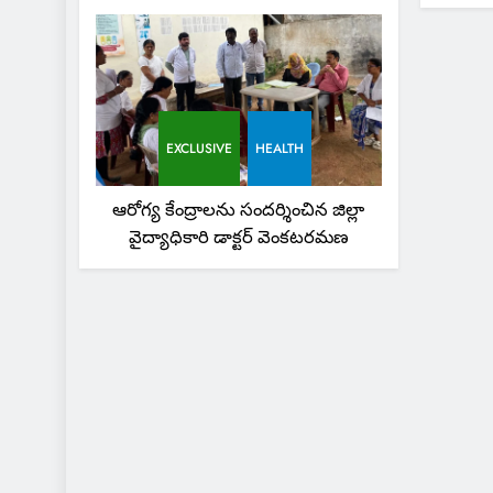
EXCLUSIVE
HEALTH
ఆరోగ్య కేంద్రాలను సందర్శించిన జిల్లా
వైద్యాధికారి డాక్టర్ వెంకటరమణ