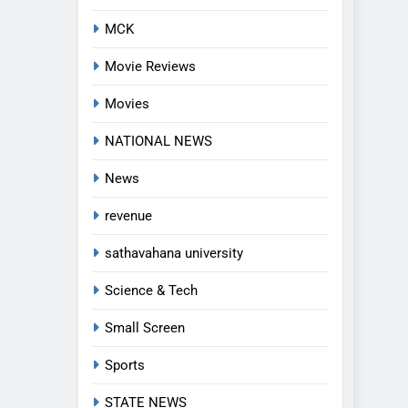
MCK
Movie Reviews
Movies
5
NATIONAL NEWS
అవినీతి నిరోధక శాఖ అధికారుల
News
వలలో చిక్కిన ఎక్సైజ్ సీఐ
EXCLUSIVE
JUST UPDATED
revenue
6
sathavahana university
లేబర్ కోడ్లను రద్దు చేయండి
Science & Tech
NEWS
Small Screen
7
Sports
ఎఫ్ ఈ ఎస్ డీ స్వచ్ఛంద సంస్థ
ఆధ్వర్యంలో పండ్ల పంపిణీ
STATE NEWS