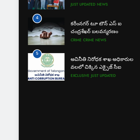
JUST UPDATED
NEWS
4
కరీంనగర్ టూ టౌన్ ఎస్ ఐ
చంద్రశేఖర్ బలవన్మరణం
CRIME
CRIME NEWS
5
అవినీతి నిరోధక శాఖ అధికారుల
వలలో చిక్కిన ఎక్సైజ్ సీఐ
EXCLUSIVE
JUST UPDATED
6
లేబర్ కోడ్లను రద్దు చేయండి
NEWS
7
ఎఫ్ ఈ ఎస్ డీ స్వచ్ఛంద సంస్థ
ఆధ్వర్యంలో పండ్ల పంపిణీ