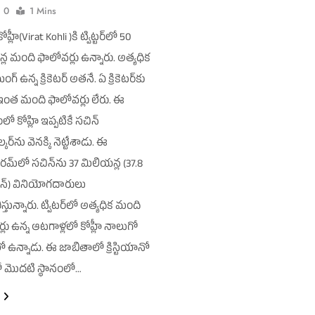
0
1 Mins
ోహ్లీ(Virat Kohli )కి ట్విట్టర్‌లో 50
ల మంది ఫాలోవర్లు ఉన్నారు. అత్యధిక
్ ఉన్న క్రికెటర్ అతనే. ఏ క్రికెటర్‌కు
ంత మంది ఫాలోవర్లు లేరు. ఈ
 కోహ్లి ఇప్పటికే సచిన్
ర్‌ను వెనక్కి నెట్టేశాడు. ఈ
ఫారమ్‌లో సచిన్‌ను 37 మిలియన్ల (37.8
్) వినియోగదారులు
్తున్నారు. ట్విటర్‌లో అత్యధిక మంది
లు ఉన్న ఆటగాళ్లలో కోహ్లీ నాలుగో
ో ఉన్నాడు. ఈ జాబితాలో క్రిస్టియానో
్డో మొదటి స్థానంలో…