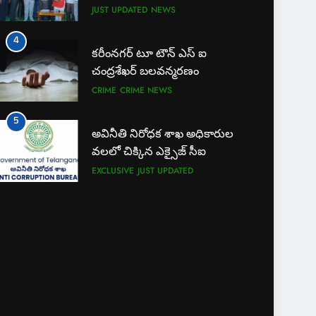
JUST UPDATED
NEWS
4
కరీంనగర్ టూ టౌన్ ఎస్ ఐ
చంద్రశేఖర్ బలవన్మరణం
CRIME
CRIME NEWS
5
అవినీతి నిరోధక శాఖ అధికారుల
వలలో చిక్కిన ఎక్సైజ్ సీఐ
EXCLUSIVE
JUST UPDATED
6
లేబర్ కోడ్లను రద్దు చేయండి
NEWS
7
ఎఫ్ ఈ ఎస్ డీ స్వచ్ఛంద సంస్థ
ఆధ్వర్యంలో పండ్ల పంపిణీ