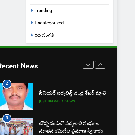
JUST UPDATED
KARIMNAGAR NEWS
Trending
8
ఎస్ యూ పరిధిలో మూడో విడత
Uncategorized
దోస్త్ అడ్మిషన్ల ప్రక్రియ
ఇదీ సంగతి
EXCLUSIVE
JUST UPDATED
1
బార్ అసోసియేషన్ క్లర్క్‌కు
న్యాయవాదుల ఆర్థిక చేయూత
Recent News
JUST UPDATED
KARIMNAGAR NEWS
2
సీనియర్ జర్నలిస్ట్ చంద్ర శేఖర్ మృతి
JUST UPDATED
NEWS
3
చొప్పదండిలో పద్మశాలి సంఘాల
నూతన కమిటీల ప్రమాణ స్వీకారం