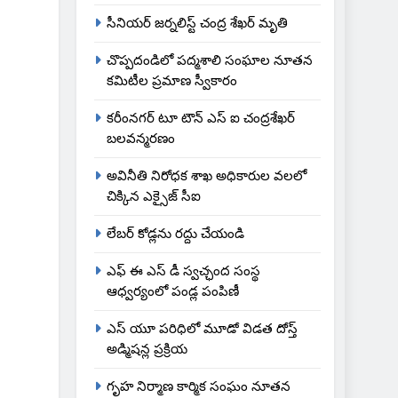
సీనియర్ జర్నలిస్ట్ చంద్ర శేఖర్ మృతి
చొప్పదండిలో పద్మశాలి సంఘాల నూతన
కమిటీల ప్రమాణ స్వీకారం
కరీంనగర్ టూ టౌన్ ఎస్ ఐ చంద్రశేఖర్
బలవన్మరణం
అవినీతి నిరోధక శాఖ అధికారుల వలలో
చిక్కిన ఎక్సైజ్ సీఐ
లేబర్ కోడ్లను రద్దు చేయండి
ఎఫ్ ఈ ఎస్ డీ స్వచ్ఛంద సంస్థ
ఆధ్వర్యంలో పండ్ల పంపిణీ
ఎస్ యూ పరిధిలో మూడో విడత దోస్త్
అడ్మిషన్ల ప్రక్రియ
గృహ నిర్మాణ కార్మిక సంఘం నూతన