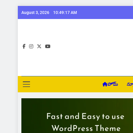
Skip
August 3, 2026
10:49:18 AM
to
content
Pra
హోమ్
న్య