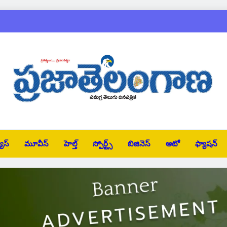
చొప్పదండిలో పద్మశ
కరీం
బార్ అసోసి
jatelangana
చొప్పదండిలో పద్మశ
ూస్
మూవీస్
హెల్త్
స్పోర్ట్స్
బిజినెస్
ఆటో
ఫ్యాషన్
కరీం