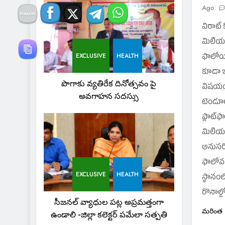
Ago
విరాట్ క
మిలియన్
EXCLUSIVE
HEALTH
ఫాలోయింగ
కూడా ఇ
పొగాకు వ్యతిరేక దినోత్సవం పై
విషయంలో
అవగాహన సదస్సు
టెండూల్క
ప్లాట్‌
మిలియన
అనుసరిస
ఫాలోవర్
EXCLUSIVE
HEALTH
స్థానంల
​​రొనాల
సీజనల్ వ్యాధుల పట్ల అప్రమత్తంగా
మరింత
ఉండాలి -జిల్లా కలెక్టర్ పమేలా సత్పతి