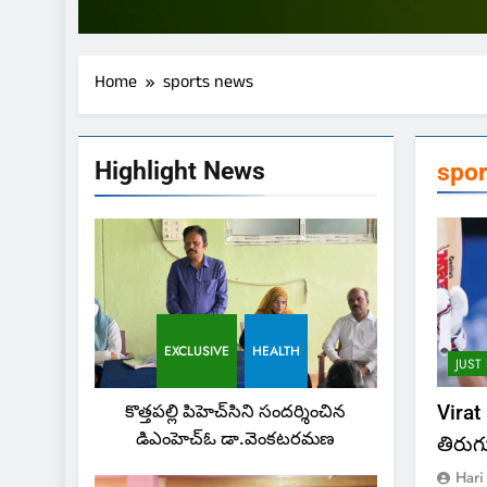
Home
sports news
Highlight News
spo
EXCLUSIVE
HEALTH
JUST
Virat
కొత్తపల్లి పిహెచ్‌సిని సందర్శించిన
డిఎంహెచ్‌ఓ డా.వెంకటరమణ
తిరుగుల
Hari