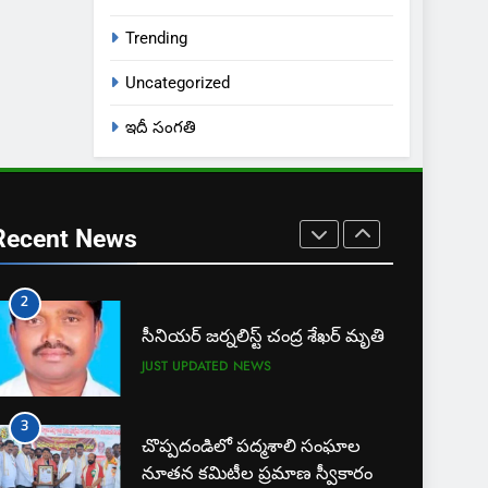
JUST UPDATED
KARIMNAGAR NEWS
Trending
8
ఎస్ యూ పరిధిలో మూడో విడత
Uncategorized
దోస్త్ అడ్మిషన్ల ప్రక్రియ
ఇదీ సంగతి
EXCLUSIVE
JUST UPDATED
1
బార్ అసోసియేషన్ క్లర్క్‌కు
న్యాయవాదుల ఆర్థిక చేయూత
Recent News
JUST UPDATED
KARIMNAGAR NEWS
2
సీనియర్ జర్నలిస్ట్ చంద్ర శేఖర్ మృతి
JUST UPDATED
NEWS
3
చొప్పదండిలో పద్మశాలి సంఘాల
నూతన కమిటీల ప్రమాణ స్వీకారం