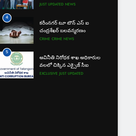
JUST UPDATED
NEWS
4
కరీంనగర్ టూ టౌన్ ఎస్ ఐ
చంద్రశేఖర్ బలవన్మరణం
CRIME
CRIME NEWS
5
అవినీతి నిరోధక శాఖ అధికారుల
వలలో చిక్కిన ఎక్సైజ్ సీఐ
EXCLUSIVE
JUST UPDATED
6
లేబర్ కోడ్లను రద్దు చేయండి
NEWS
7
ఎఫ్ ఈ ఎస్ డీ స్వచ్ఛంద సంస్థ
ఆధ్వర్యంలో పండ్ల పంపిణీ