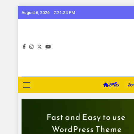
Skip
August 6, 2026
2:21:35 PM
to
content
Pra
హోమ్
న్య