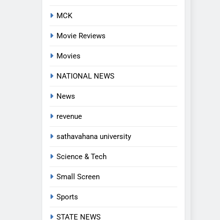
MCK
Movie Reviews
Movies
5
NATIONAL NEWS
అవినీతి నిరోధక శాఖ అధికారుల
News
వలలో చిక్కిన ఎక్సైజ్ సీఐ
EXCLUSIVE
JUST UPDATED
revenue
6
sathavahana university
లేబర్ కోడ్లను రద్దు చేయండి
Science & Tech
NEWS
Small Screen
7
Sports
ఎఫ్ ఈ ఎస్ డీ స్వచ్ఛంద సంస్థ
ఆధ్వర్యంలో పండ్ల పంపిణీ
STATE NEWS