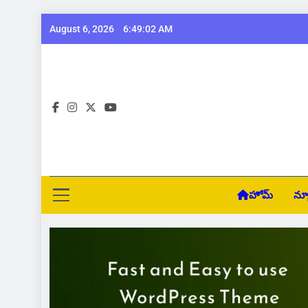
Skip
August 6, 2026
6:49:03 AM
to
content
Pra
హోమ్
న్య