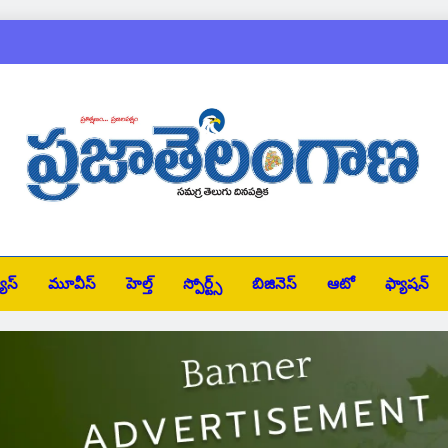
చొప్పదండిలో పద్మశ
కరీం
బార్ అసోసి
jatelangana
చొప్పదండిలో పద్మశ
ూస్
మూవీస్
హెల్త్
స్పోర్ట్స్
బిజినెస్
ఆటో
ఫ్యాషన్
కరీం