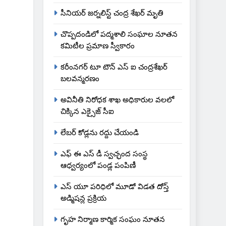
సీనియర్ జర్నలిస్ట్ చంద్ర శేఖర్ మృతి
చొప్పదండిలో పద్మశాలి సంఘాల నూతన
కమిటీల ప్రమాణ స్వీకారం
కరీంనగర్ టూ టౌన్ ఎస్ ఐ చంద్రశేఖర్
బలవన్మరణం
అవినీతి నిరోధక శాఖ అధికారుల వలలో
చిక్కిన ఎక్సైజ్ సీఐ
లేబర్ కోడ్లను రద్దు చేయండి
ఎఫ్ ఈ ఎస్ డీ స్వచ్ఛంద సంస్థ
ఆధ్వర్యంలో పండ్ల పంపిణీ
ఎస్ యూ పరిధిలో మూడో విడత దోస్త్
అడ్మిషన్ల ప్రక్రియ
గృహ నిర్మాణ కార్మిక సంఘం నూతన