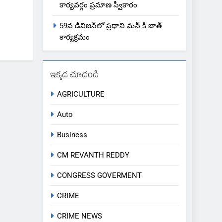
కార్యవర్గం ప్రమాణ స్వీకారం
59వ డివిజన్‌లో ప్రధాని మన్ కి బాత్
కార్యక్రమం
ఇక్కడ చూడండి
AGRICULTURE
Auto
Business
CM REVANTH REDDY
CONGRESS GOVERMENT
CRIME
CRIME NEWS