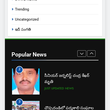
8
Trending
ఎస్ యూ పరిధిలో మూడో విడత
దోస్త్ అడ్మిషన్ల ప్రక్రియ
Uncategorized
EXCLUSIVE
JUST UPDATED
ఇదీ సంగతి
1
బార్ అసోసియేషన్ క్లర్క్‌కు
న్యాయవాదుల ఆర్థిక చేయూత
Popular News
JUST UPDATED
KARIMNAGAR NEWS
2
సీనియర్ జర్నలిస్ట్ చంద్ర శేఖర్
మృతి
JUST UPDATED
NEWS
3
చొప్పదండిలో పద్మశాలి సంఘాల