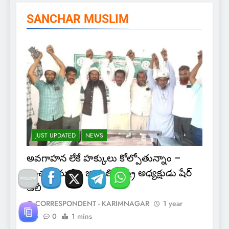
SANCHAR MUSLIM
JUST UPDATED
NEWS
అవగాహన లేకే హక్కులు కోల్పోతున్నాం –
సంచార ముస్లిం జాగృతి రాష్ట్ర అధ్యక్షుడు షేర్
ఆలీ
CORRESPONDENT - KARIMNAGAR
1 year
ago
0
1 mins