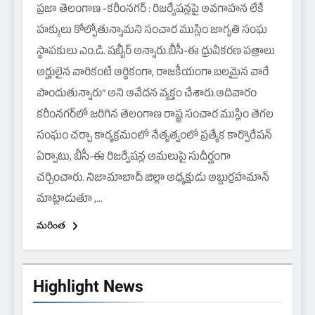
ప్రజా తెలంగాణ -కరీంనగర్ : రిజర్వేషన్లపై అవగాహన లేకే
హక్కులు కోల్పోతున్నామని సంచార ముస్లిం జాగృతి సంఘ
స్థాపకులు ఎం.డి. షబ్బీర్ అన్నారు.బీసీ-ఈ ధ్రువీకరణ పత్రాలు
అర్హులైన వారికంటే ఆర్థికంగా, రాజకీయంగా బలమైన వారే
పొందుతున్నారు” అని ఆవేదన వ్యక్తం చేశారు.ఆదివారం
కరీంనగర్‌లో జరిగిన తెలంగాణ రాష్ట్ర సంచార ముస్లిం తెగల
సంఘం చర్చా కార్యక్రమంలో నేతృత్వంలో ప్రత్యేక కార్పొరేషన్
ఏర్పాటు, బీసీ-ఈ రిజర్వేషన్ల అమలుపై సుదీర్ఘంగా
చర్చించారు. నిజామాబాద్ జిల్లా అధ్యక్షుడు అబ్దుర్రహమాన్
మాట్లాడుతూ ,…
మరింత
Highlight News