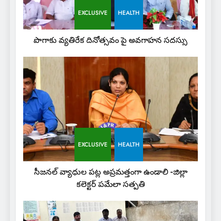
EXCLUSIVE
HEALTH
పొగాకు వ్యతిరేక దినోత్సవం పై అవగాహన సదస్సు
EXCLUSIVE
HEALTH
సీజనల్ వ్యాధుల పట్ల అప్రమత్తంగా ఉండాలి -జిల్లా
కలెక్టర్ పమేలా సత్పతి