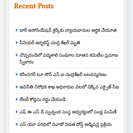
Recent Posts
బార్ అసోసియేషన్ క్లర్క్‌కు న్యాయవాదుల ఆర్థిక చేయూత
సీనియర్ జర్నలిస్ట్ చంద్ర శేఖర్ మృతి
చొప్పదండిలో పద్మశాలి సంఘాల నూతన కమిటీల ప్రమాణ
స్వీకారం
కరీంనగర్ టూ టౌన్ ఎస్ ఐ చంద్రశేఖర్ బలవన్మరణం
అవినీతి నిరోధక శాఖ అధికారుల వలలో చిక్కిన ఎక్సైజ్ సీఐ
లేబర్ కోడ్లను రద్దు చేయండి
ఎఫ్ ఈ ఎస్ డీ స్వచ్ఛంద సంస్థ ఆధ్వర్యంలో పండ్ల పంపిణీ
ఎస్ యూ పరిధిలో మూడో విడత దోస్త్ అడ్మిషన్ల ప్రక్రియ