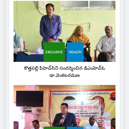
EXCLUSIVE
HEALTH
కొత్తపల్లి పిహెచ్‌సిని సందర్శించిన డిఎంహెచ్‌ఓ
డా.వెంకటరమణ