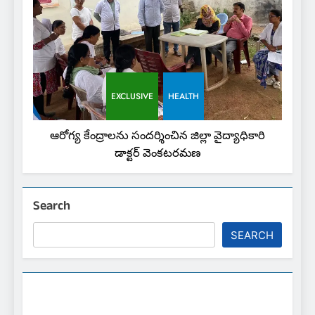
EXCLUSIVE
HEALTH
ఆరోగ్య కేంద్రాలను సందర్శించిన జిల్లా వైద్యాధికారి
డాక్టర్ వెంకటరమణ
Search
SEARCH