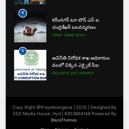
EXCLUSIVE
JUST UPDATED
4
కరీంనగర్ టూ టౌన్ ఎస్ ఐ
6
చంద్రశేఖర్ బలవన్మరణం
లేబర్ కోడ్లను రద్దు చేయండి
CRIME
CRIME NEWS
NEWS
5
అవినీతి నిరోధక శాఖ అధికారుల
7
వలలో చిక్కిన ఎక్సైజ్ సీఐ
ఎఫ్ ఈ ఎస్ డీ స్వచ్ఛంద సంస్థ
EXCLUSIVE
JUST UPDATED
ఆధ్వర్యంలో పండ్ల పంపిణీ
JUST UPDATED
KARIMNAGAR NEWS
6
8
లేబర్ కోడ్లను రద్దు చేయండి
ఎస్ యూ పరిధిలో మూడో విడత
Copy Right @Prajatelangana | 2025 | Designed By
NEWS
దోస్త్ అడ్మిషన్ల ప్రక్రియ
SSD Media House, Hyd | 6303864148 Powered By
EXCLUSIVE
JUST UPDATED
.
BlazeThemes
7