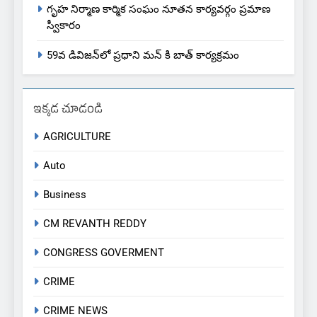
గృహ నిర్మాణ కార్మిక సంఘం నూతన కార్యవర్గం ప్రమాణ
స్వీకారం
59వ డివిజన్‌లో ప్రధాని మన్ కి బాత్ కార్యక్రమం
ఇక్కడ చూడండి
AGRICULTURE
Auto
Business
CM REVANTH REDDY
CONGRESS GOVERMENT
CRIME
CRIME NEWS