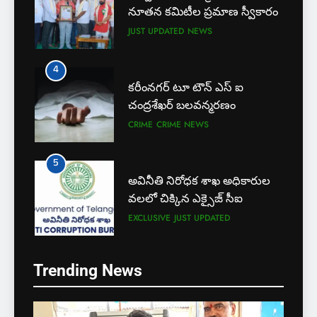
నూతన కమిటీల ప్రమాణ స్వీకారం
JUST UPDATED
NEWS
4
కరీంనగర్ టూ టౌన్ ఎస్ ఐ
చంద్రశేఖర్ బలవన్మరణం
CRIME
CRIME NEWS
5
అవినీతి నిరోధక శాఖ అధికారుల
వలలో చిక్కిన ఎక్సైజ్ సీఐ
EXCLUSIVE
JUST UPDATED
6
Trending News
లేబర్ కోడ్లను రద్దు చేయండి
NEWS