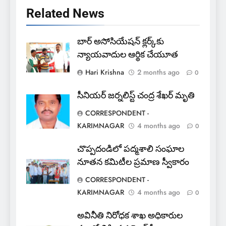
Related News
5
అవినీతి నిరోధక శాఖ అధికారుల
బార్ అసోసియేషన్ క్లర్క్‌కు
వలలో చిక్కిన ఎక్సైజ్ సీఐ
న్యాయవాదుల ఆర్థిక చేయూత
EXCLUSIVE
JUST UPDATED
Hari Krishna
2 months ago
0
6
సీనియర్ జర్నలిస్ట్ చంద్ర శేఖర్ మృతి
లేబర్ కోడ్లను రద్దు చేయండి
CORRESPONDENT -
NEWS
KARIMNAGAR
4 months ago
0
చొప్పదండిలో పద్మశాలి సంఘాల
7
నూతన కమిటీల ప్రమాణ స్వీకారం
ఎఫ్ ఈ ఎస్ డీ స్వచ్ఛంద సంస్థ
CORRESPONDENT -
ఆధ్వర్యంలో పండ్ల పంపిణీ
KARIMNAGAR
4 months ago
0
JUST UPDATED
KARIMNAGAR NEWS
అవినీతి నిరోధక శాఖ అధికారుల
8