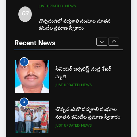
EXCLUSIVE
JUST UPDATED
మృతి
JUST UPDATED
NEWS
03
JUST UPDATED
NEWS
1
చొప్పదండిలో పద్మశాలి సంఘాల నూతన
కమిటీల ప్రమాణ స్వీకారం
బార్ అసోసియేషన్ క్లర్క్‌కు
3
న్యాయవాదుల ఆర్థిక చేయూత
చొప్పదండిలో పద్మశాలి సంఘాల
Recent News
JUST UPDATED
KARIMNAGAR NEWS
నూతన కమిటీల ప్రమాణ స్వీకారం
JUST UPDATED
NEWS
2
సీనియర్ జర్నలిస్ట్ చంద్ర శేఖర్
4
మృతి
కరీంనగర్ టూ టౌన్ ఎస్ ఐ
JUST UPDATED
NEWS
చంద్రశేఖర్ బలవన్మరణం
CRIME
CRIME NEWS
3
చొప్పదండిలో పద్మశాలి సంఘాల
5
నూతన కమిటీల ప్రమాణ స్వీకారం
అవినీతి నిరోధక శాఖ అధికారుల
JUST UPDATED
NEWS
వలలో చిక్కిన ఎక్సైజ్ సీఐ
EXCLUSIVE
JUST UPDATED