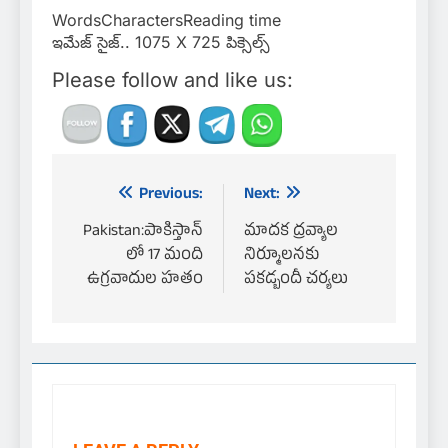
Words
Characters
Reading time
ఇమేజ్ సైజ్.. 1075 X 725 పిక్సెల్స్
Please follow and like us:
Previous:
Next:
Pakistan:పాకిస్తాన్
మాదక ద్రవ్యాల
Post
లో 17 మంది
నిర్మూలనకు
ఉగ్రవాదుల హతం
పకడ్బందీ చర్యలు
navigation