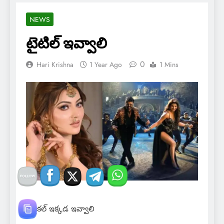
NEWS
టైటిల్ ఇవ్వాలి
0
Hari Krishna
1 Year Ago
1 Mins
ఆర్టికల్ ఇక్కడ ఇవ్వాలి