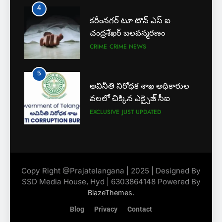
4
కరీంనగర్ టూ టౌన్ ఎస్ ఐ
6
చంద్రశేఖర్ బలవన్మరణం
లేబర్ కోడ్లను రద్దు చేయండి
CRIME
CRIME NEWS
NEWS
5
అవినీతి నిరోధక శాఖ అధికారుల
7
వలలో చిక్కిన ఎక్సైజ్ సీఐ
ఎఫ్ ఈ ఎస్ డీ స్వచ్ఛంద సంస్థ
EXCLUSIVE
JUST UPDATED
ఆధ్వర్యంలో పండ్ల పంపిణీ
JUST UPDATED
KARIMNAGAR NEWS
6
8
లేబర్ కోడ్లను రద్దు చేయండి
ఎస్ యూ పరిధిలో మూడో విడత
Copy Right @Prajatelangana | 2025 | Designed By
NEWS
దోస్త్ అడ్మిషన్ల ప్రక్రియ
SSD Media House, Hyd | 6303864148 Powered By
EXCLUSIVE
JUST UPDATED
.
BlazeThemes
7
Blog
Privacy
Contact
ఎఫ్ ఈ ఎస్ డీ స్వచ్ఛంద సంస్థ