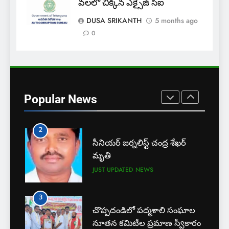
వలలో చిక్కిన ఎక్సైజ్ సీఐ
ఎస్ యూ పరిధిలో మూడో విడత
DUSA SRIKANTH
5 months ago
దోస్త్ అడ్మిషన్ల ప్రక్రియ
0
EXCLUSIVE
JUST UPDATED
1
బార్ అసోసియేషన్ క్లర్క్‌కు
న్యాయవాదుల ఆర్థిక చేయూత
Popular News
JUST UPDATED
KARIMNAGAR NEWS
2
సీనియర్ జర్నలిస్ట్ చంద్ర శేఖర్
మృతి
JUST UPDATED
NEWS
3
చొప్పదండిలో పద్మశాలి సంఘాల
నూతన కమిటీల ప్రమాణ స్వీకారం