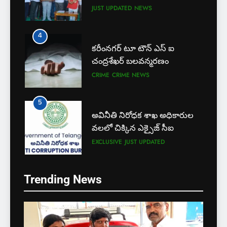
JUST UPDATED
NEWS
4
కరీంనగర్ టూ టౌన్ ఎస్ ఐ
చంద్రశేఖర్ బలవన్మరణం
CRIME
CRIME NEWS
5
అవినీతి నిరోధక శాఖ అధికారుల
వలలో చిక్కిన ఎక్సైజ్ సీఐ
EXCLUSIVE
JUST UPDATED
6
Trending News
లేబర్ కోడ్లను రద్దు చేయండి
NEWS
5