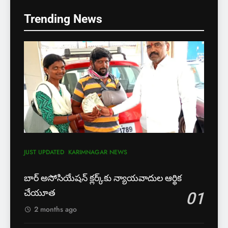
అవినీతి నిరోధక శాఖ అధికారుల
7
Trending News
వలలో చిక్కిన ఎక్సైజ్ సీఐ
ఎఫ్ ఈ ఎస్ డీ స్వచ్ఛంద సంస్థ
EXCLUSIVE
JUST UPDATED
ఆధ్వర్యంలో పండ్ల పంపిణీ
JUST UPDATED
KARIMNAGAR NEWS
6
8
లేబర్ కోడ్లను రద్దు చేయండి
ఎస్ యూ పరిధిలో మూడో విడత
NEWS
దోస్త్ అడ్మిషన్ల ప్రక్రియ
EXCLUSIVE
JUST UPDATED
7
ఎఫ్ ఈ ఎస్ డీ స్వచ్ఛంద సంస్థ
1
JUST UPDATED
KARIMNAGAR NEWS
ఆధ్వర్యంలో పండ్ల పంపిణీ
బార్ అసోసియేషన్ క్లర్క్‌కు
JUST UPDATED
KARIMNAGAR NEWS
న్యాయవాదుల ఆర్థిక చేయూత
బార్ అసోసియేషన్ క్లర్క్‌కు న్యాయవాదుల ఆర్థిక
JUST UPDATED
KARIMNAGAR NEWS
చేయూత
01
8
ఎస్ యూ పరిధిలో మూడో విడత
2 months ago
2
దోస్త్ అడ్మిషన్ల ప్రక్రియ
సీనియర్ జర్నలిస్ట్ చంద్ర శేఖర్