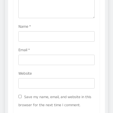
Name
*
Email
*
Website
Save my name, email, and website in this
browser for the next time I comment.