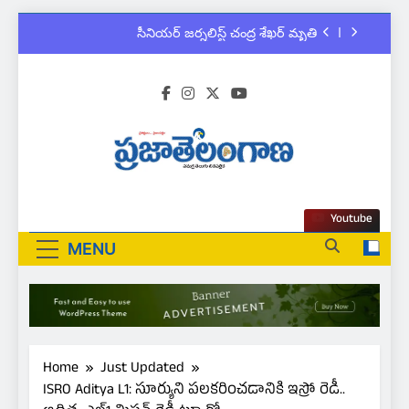
Skip
చొప్పదండిలో పద్మశాలి సంఘాల నూతన కమిటీల
to
ప్రమాణ స్వీకారం
content
కరీంనగర్ టూ టౌన్ ఎస్ ఐ చంద్రశేఖర్ బలవన్మరణం
బార్ అసోసియేషన్ క్లర్క్‌కు న్యాయవాదుల ఆర్థిక
చేయూత
సీనియర్ జర్నలిస్ట్ చంద్ర శేఖర్ మృతి
Prajatelangana
చొప్పదండిలో పద్మశాలి సంఘాల నూతన కమిటీల
ప్రమాణ స్వీకారం
Youtube
కరీంనగర్ టూ టౌన్ ఎస్ ఐ చంద్రశేఖర్ బలవన్మరణం
MENU
Home
Just Updated
ISRO Aditya L1: సూర్యుని పలకరించడానికి ఇస్రో రెడీ..