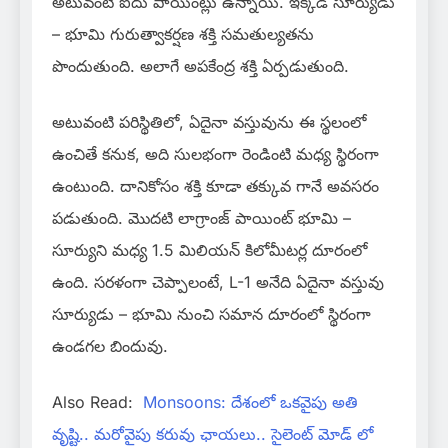
అటువంటి ఐదు పాయింట్లు ఉన్నాయి. ఇక్కడ సూర్యుడు
– భూమి గురుత్వాకర్షణ శక్తి సమతుల్యతను
పొందుతుంది. అలాగే అపకేంద్ర శక్తి ఏర్పడుతుంది.
అటువంటి పరిస్థితిలో, ఏదైనా వస్తువును ఈ స్థలంలో
ఉంచితే కనుక, అది సులభంగా రెండింటి మధ్య స్థిరంగా
ఉంటుంది. దానికోసం శక్తి కూడా తక్కువ గానే అవసరం
పడుతుంది. మొదటి లాగ్రాంజ్ పాయింట్ భూమి –
సూర్యుని మధ్య 1.5 మిలియన్ కిలోమీటర్ల దూరంలో
ఉంది. సరళంగా చెప్పాలంటే, L-1 అనేది ఏదైనా వస్తువు
సూర్యుడు – భూమి నుంచి సమాన దూరంలో స్థిరంగా
ఉండగల బిందువు.
Also Read:
Monsoons: దేశంలో ఒకవైపు అతి
వృష్టి.. మరోవైపు కరువు ఛాయలు.. సైలెంట్ మోడ్ లో