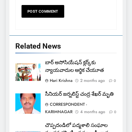
5
అవినీతి నిరోధక శాఖ అధికారుల
వలలో చిక్కిన ఎక్సైజ్ సీఐ
EXCLUSIVE
JUST UPDATED
Related News
6
లేబర్ కోడ్లను రద్దు చేయండి
బార్ అసోసియేషన్ క్లర్క్‌కు
న్యాయవాదుల ఆర్థిక చేయూత
NEWS
Hari Krishna
2 months ago
0
7
సీనియర్ జర్నలిస్ట్ చంద్ర శేఖర్ మృతి
ఎఫ్ ఈ ఎస్ డీ స్వచ్ఛంద సంస్థ
CORRESPONDENT -
ఆధ్వర్యంలో పండ్ల పంపిణీ
KARIMNAGAR
4 months ago
0
JUST UPDATED
KARIMNAGAR NEWS
చొప్పదండిలో పద్మశాలి సంఘాల
8