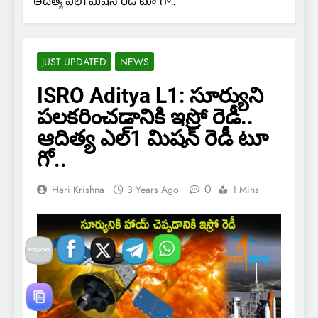
ఆదిత్య ఎల్1 మిషన్ రెడీ టూ గో..
JUST UPDATED
NEWS
ISRO Aditya L1: సూర్యుని
పలకరించడానికి ఇస్రో రెడీ..
ఆదిత్య ఎల్1 మిషన్ రెడీ టూ
గో..
0
Hari Krishna
3 Years Ago
1 Mins