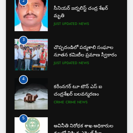
3
చొప్పదండిలో పద్మశాలి సంఘాల
నూతన కమిటీల ప్రమాణ స్వీకారం
JUST UPDATED
NEWS
4
కరీంనగర్ టూ టౌన్ ఎస్ ఐ
చంద్రశేఖర్ బలవన్మరణం
CRIME
CRIME NEWS
5
అవినీతి నిరోధక శాఖ అధికారుల
వలలో చిక్కిన ఎక్సైజ్ సీఐ
EXCLUSIVE
JUST UPDATED
6