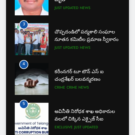
చొప్పదండిలో పద్మశాలి సంఘాల
అవినీతి నిరోధక శాఖ అధికారుల
నూతన కమిటీల ప్రమాణ స్వీకారం
వలలో చిక్కిన ఎక్సైజ్ సీఐ
JUST UPDATED
NEWS
EXCLUSIVE
JUST UPDATED
4
6
కరీంనగర్ టూ టౌన్ ఎస్ ఐ
చంద్రశేఖర్ బలవన్మరణం
లేబర్ కోడ్లను రద్దు చేయండి
CRIME
CRIME NEWS
NEWS
5
7
అవినీతి నిరోధక శాఖ అధికారుల
ఎఫ్ ఈ ఎస్ డీ స్వచ్ఛంద సంస్థ
వలలో చిక్కిన ఎక్సైజ్ సీఐ
ఆధ్వర్యంలో పండ్ల పంపిణీ
EXCLUSIVE
JUST UPDATED
JUST UPDATED
KARIMNAGAR NEWS
6
8
లేబర్ కోడ్లను రద్దు చేయండి
ఎస్ యూ పరిధిలో మూడో విడత
NEWS
దోస్త్ అడ్మిషన్ల ప్రక్రియ