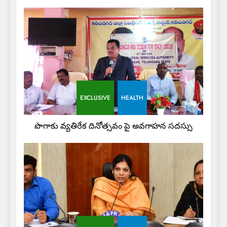
EXCLUSIVE
HEALTH
పొగాకు వ్యతిరేక దినోత్సవం పై అవగాహన సదస్సు