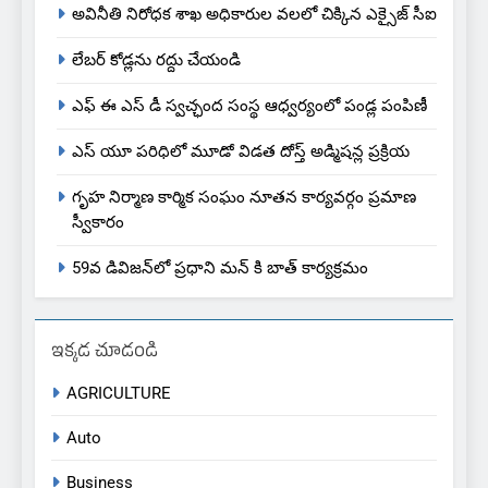
అవినీతి నిరోధక శాఖ అధికారుల వలలో చిక్కిన ఎక్సైజ్ సీఐ
లేబర్ కోడ్లను రద్దు చేయండి
ఎఫ్ ఈ ఎస్ డీ స్వచ్ఛంద సంస్థ ఆధ్వర్యంలో పండ్ల పంపిణీ
ఎస్ యూ పరిధిలో మూడో విడత దోస్త్ అడ్మిషన్ల ప్రక్రియ
గృహ నిర్మాణ కార్మిక సంఘం నూతన కార్యవర్గం ప్రమాణ
స్వీకారం
59వ డివిజన్‌లో ప్రధాని మన్ కి బాత్ కార్యక్రమం
ఇక్కడ చూడండి
AGRICULTURE
Auto
Business