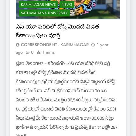
KARIMNAGAR NEWS
NEWS
SATHAVAHANA UNIVERSITY
ఎస్ యూ పరిధిలో దోస్త్ మొదటి విడత
కేటాయింపులు పూర్తి
CORRESPONDENT - KARIMNAGAR
1 year
ago
0
1 mins
ప్రజా తెలంగాణ – కరీంనగర్ : ఎస్ యూ పరిధిలోని డిగ్రీ
కళాశాలల్లో దోస్త్ ప్రవేశాల మొదటి విడత సీట్
కేటాయింపుల ప్రక్రియ పూర్తయిందని విశ్వవిద్యాలయ దోస్త్
కోఆర్డినేటర్ డా. ఎన్.వి. శ్రీరంగప్రసాద్ గురువారం ఒక
ప్రకటన లో తెలిపారు. మొత్తం 36,540 సీట్లకు నిర్వహించిన
ఈ ప్రక్రియ లో మొదటి విడత కేటాయింపుల్లో కేవలం 5,931
సీట్లు మాత్రమే కేటాయించబడ్డాయని ఇంకా 30,609 సీట్లు
ఖాళీగా ఉన్నాయని పేర్కొన్నారు. 13 ప్రభుత్వ కళాశాలల్లో 297