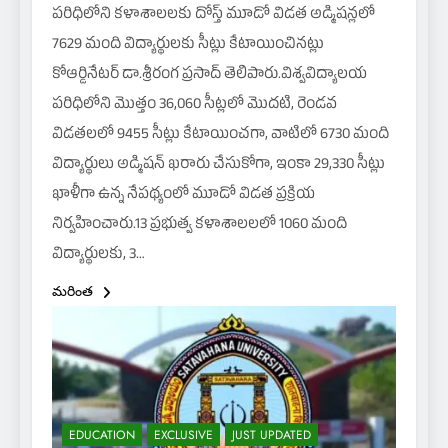
పరిధిలోని కళాశాలలకు దోస్త్ మూడో విడత అడ్మిషన్లలో
7629 మంది విద్యార్థులకు సీట్లు కేటాయించినట్లు
కోఆర్డినేటర్ డా.శ్రీరంగ ప్రసాద్ తెలిపారు.విశ్వవిద్యాలయ
పరిధిలోని మొత్తం 36,060 సీట్లలో మొదటి, రెండవ
విడతలలో 9455 సీట్లు కేటాయించగా, వాటిలో 6730 మంది
విద్యార్థులు అడ్మిషన్ ఖరారు చేసుకోగా, ఇంకా 29,330 సీట్లు
ఖాళీగా ఉన్న నేపథ్యంలో మూడో విడత ప్రక్రియ
నిర్వహించారు.13 ప్రభుత్వ కళాశాలలలో 1060 మంది
విద్యార్థులకు, 3…
మరింత
EDUCATION
EXCLUSIVE
JUST UPDATED