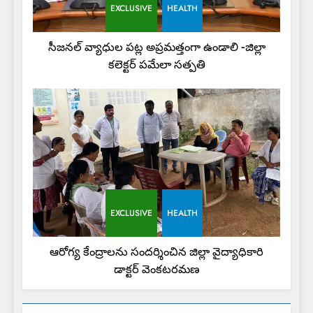
EXCLUSIVE
HEALTH
సీజనల్ వ్యాధుల పట్ల అప్రమత్తంగా ఉండాలి -జిల్లా
కలెక్టర్ పమేలా సత్పతి
EXCLUSIVE
HEALTH
ఆరోగ్య కేంద్రాలను సందర్శించిన జిల్లా వైద్యాధికారి
డాక్టర్ వెంకటరమణ