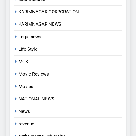
KARIMNAGAR CORPORATION
KARIMNAGAR NEWS
Legal news
5
అవినీతి నిరోధక శాఖ అధికారుల
Life Style
వలలో చిక్కిన ఎక్సైజ్ సీఐ
EXCLUSIVE
JUST UPDATED
MCK
Movie Reviews
6
Movies
లేబర్ కోడ్లను రద్దు చేయండి
NEWS
NATIONAL NEWS
News
7
revenue
ఎఫ్ ఈ ఎస్ డీ స్వచ్ఛంద సంస్థ
ఆధ్వర్యంలో పండ్ల పంపిణీ