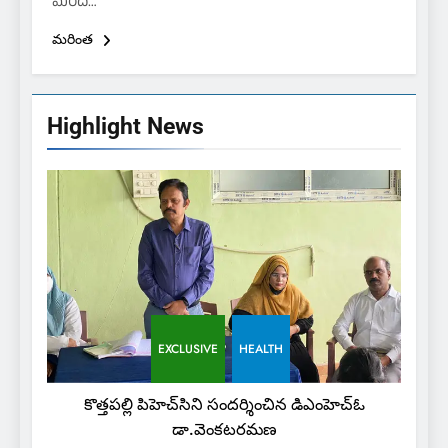
మంది…
మరింత
Highlight News
EXCLUSIVE
HEALTH
కొత్తపల్లి పిహెచ్‌సిని సందర్శించిన డిఎంహెచ్‌ఓ
డా.వెంకటరమణ