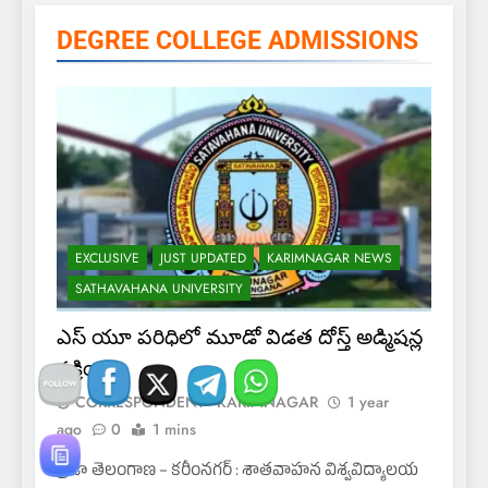
DEGREE COLLEGE ADMISSIONS
EXCLUSIVE
JUST UPDATED
KARIMNAGAR NEWS
SATHAVAHANA UNIVERSITY
ఎస్ యూ పరిధిలో మూడో విడత దోస్త్ అడ్మిషన్ల
ప్రక్రియ
CORRESPONDENT - KARIMNAGAR
1 year
ago
0
1 mins
ప్రజా తెలంగాణ – కరీంనగర్ : శాతవాహన విశ్వవిద్యాలయ