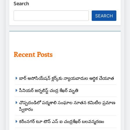
Search
SEARCH
Recent Posts
బార్ అసోసియేషన్ క్లర్క్‌కు న్యాయవాదుల ఆర్థిక చేయూత
సీనియర్ జర్నలిస్ట్ చంద్ర శేఖర్ మృతి
చొప్పదండిలో పద్మశాలి సంఘాల నూతన కమిటీల ప్రమాణ
స్వీకారం
కరీంనగర్ టూ టౌన్ ఎస్ ఐ చంద్రశేఖర్ బలవన్మరణం