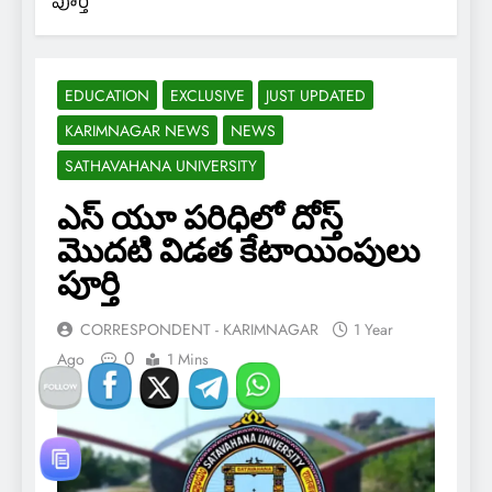
పూర్తి
EDUCATION
EXCLUSIVE
JUST UPDATED
KARIMNAGAR NEWS
NEWS
SATHAVAHANA UNIVERSITY
ఎస్ యూ పరిధిలో దోస్త్
మొదటి విడత కేటాయింపులు
పూర్తి
CORRESPONDENT - KARIMNAGAR
1 Year
0
Ago
1 Mins