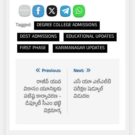
Tagged:
DEGREE COLLEGE ADMISSIONS
DOST ADMISSIONS
EDUCATIONAL UPDATES
FIRST PHASE
KARIMANAGAR UPDATES
Previous:
Next:
రాజీవ్ యువ
ఎస్ యూ ఎల్‌ఎల్‌బి
Post
వికాసం యూనిట్లకు
పరీక్షల షెడ్యూల్
పటిష్ట కార్యాచరణ –
విడుదల
డిప్యూటీ సీఎం భట్టి
విక్రమార్క
navigation