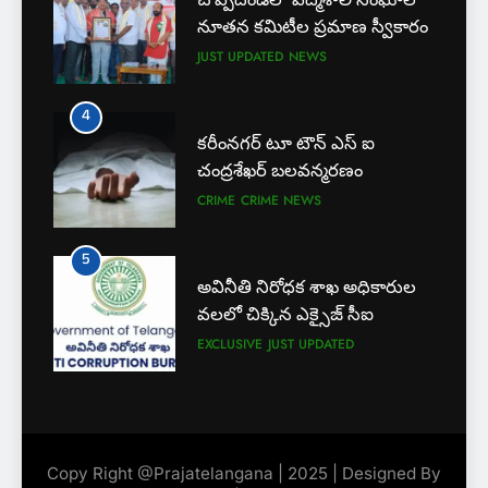
5
నూతన కమిటీల ప్రమాణ స్వీకారం
అవినీతి నిరోధక శాఖ అధికారుల
JUST UPDATED
NEWS
వలలో చిక్కిన ఎక్సైజ్ సీఐ
EXCLUSIVE
JUST UPDATED
4
కరీంనగర్ టూ టౌన్ ఎస్ ఐ
6
చంద్రశేఖర్ బలవన్మరణం
లేబర్ కోడ్లను రద్దు చేయండి
CRIME
CRIME NEWS
NEWS
5
అవినీతి నిరోధక శాఖ అధికారుల
7
వలలో చిక్కిన ఎక్సైజ్ సీఐ
ఎఫ్ ఈ ఎస్ డీ స్వచ్ఛంద సంస్థ
EXCLUSIVE
JUST UPDATED
ఆధ్వర్యంలో పండ్ల పంపిణీ
JUST UPDATED
KARIMNAGAR NEWS
6
8
లేబర్ కోడ్లను రద్దు చేయండి
ఎస్ యూ పరిధిలో మూడో విడత
Copy Right @Prajatelangana | 2025 | Designed By
NEWS