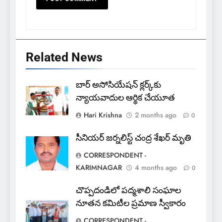
Related News
5
అవినీతి నిరోధక శాఖ అధికారుల
బార్ అసోసియేషన్ క్లర్క్‌కు
వలలో చిక్కిన ఎక్సైజ్ సీఐ
న్యాయవాదుల ఆర్థిక చేయూత
EXCLUSIVE
JUST UPDATED
Hari Krishna
2 months ago
0
6
సీనియర్ జర్నలిస్ట్ చంద్ర శేఖర్ మృతి
లేబర్ కోడ్లను రద్దు చేయండి
CORRESPONDENT -
NEWS
KARIMNAGAR
4 months ago
0
చొప్పదండిలో పద్మశాలి సంఘాల
7
నూతన కమిటీల ప్రమాణ స్వీకారం
ఎఫ్ ఈ ఎస్ డీ స్వచ్ఛంద సంస్థ
CORRESPONDENT -
ఆధ్వర్యంలో పండ్ల పంపిణీ