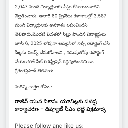
2,047 మంది విద్యార్థులకు సీట్లు కేటాయించారని
వెల్లడించారు. అలాగే 60 ప్రైవేటు కళాశాలల్లో 3,587
మంది విద్యార్థులకు అవకాశం లభించిందని
తెలిపారు.మొదటి విడతలో సీట్లు పొందిన విద్యార్థులు
జూన్ 6, 2025 లోపుగా ఆన్‌లైన్‌లో సెల్ఫ్ రిపోర్టింగ్ చేసి
సీట్లను రిజర్వ్ చేసుకోవాలని , గడువులోపు రిపోర్టింగ్
చేయకపోతే సీట్ రిజిస్ట్రేషన్ రద్దవుతుందని డా.
శ్రీరంగప్రసాద్ తెలిపారు .
మరిన్ని వార్తల కోసం :
రాజీవ్ యువ వికాసం యూనిట్లకు పటిష్ట
కార్యాచరణ – డిప్యూటీ సీఎం భట్టి విక్రమార్క
Please follow and like us: