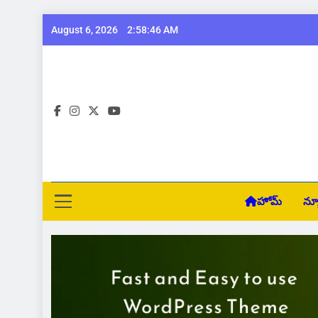
Skip
August 6, 2026
2:58:47 AM
to
content
Pra
హోమ్
న్య