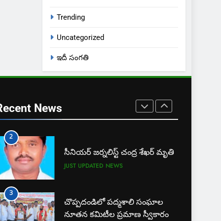
JUST UPDATED
KARIMNAGAR NEWS
Trending
8
ఎస్ యూ పరిధిలో మూడో విడత
Uncategorized
దోస్త్ అడ్మిషన్ల ప్రక్రియ
ఇదీ సంగతి
EXCLUSIVE
JUST UPDATED
1
బార్ అసోసియేషన్ క్లర్క్‌కు
న్యాయవాదుల ఆర్థిక చేయూత
Recent News
JUST UPDATED
KARIMNAGAR NEWS
2
సీనియర్ జర్నలిస్ట్ చంద్ర శేఖర్ మృతి
JUST UPDATED
NEWS
3
చొప్పదండిలో పద్మశాలి సంఘాల
నూతన కమిటీల ప్రమాణ స్వీకారం