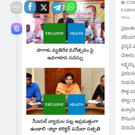
COR
KARI
Mins
ప్రజాతెల
EXCLUSIVE
HEALTH
కరీంనగర్
చైర్మన్
పొగాకు వ్యతిరేక దినోత్సవం పై
చేశారు. 
అవగాహన సదస్సు
లక్ష్మ
ప్రకటనల
నియమితు
కొత్త న
బొడ్డు 
EXCLUSIVE
HEALTH
ఉన్నారు
కొమురయ
సీజనల్ వ్యాధుల పట్ల అప్రమత్తంగా
నియమిం
ఉండాలి -జిల్లా కలెక్టర్ పమేలా సత్పతి