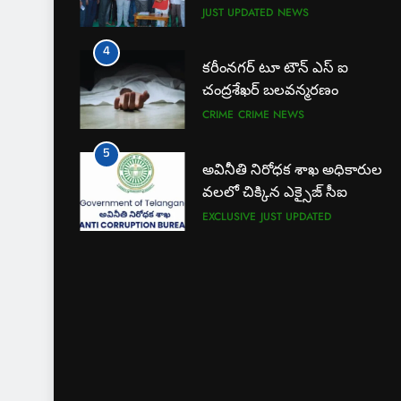
JUST UPDATED
NEWS
4
కరీంనగర్ టూ టౌన్ ఎస్ ఐ
చంద్రశేఖర్ బలవన్మరణం
CRIME
CRIME NEWS
5
అవినీతి నిరోధక శాఖ అధికారుల
వలలో చిక్కిన ఎక్సైజ్ సీఐ
EXCLUSIVE
JUST UPDATED
6
లేబర్ కోడ్లను రద్దు చేయండి
NEWS
7
ఎఫ్ ఈ ఎస్ డీ స్వచ్ఛంద సంస్థ
ఆధ్వర్యంలో పండ్ల పంపిణీ