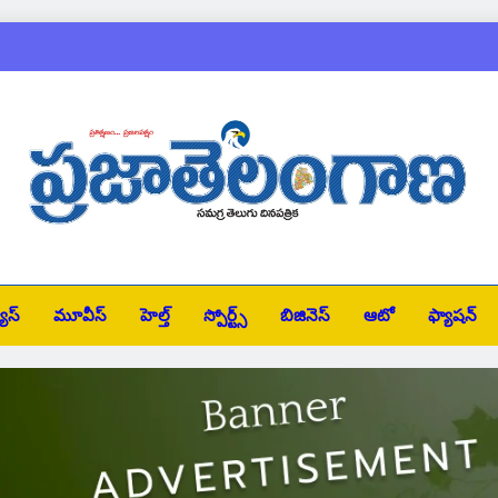
చొప్పదండిలో పద్మశ
కరీం
బార్ అసోసి
jatelangana
చొప్పదండిలో పద్మశ
ూస్
మూవీస్
హెల్త్
స్పోర్ట్స్
బిజినెస్
ఆటో
ఫ్యాషన్
కరీం