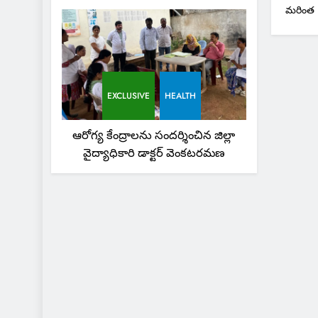
మరింత
EXCLUSIVE
HEALTH
ఆరోగ్య కేంద్రాలను సందర్శించిన జిల్లా
వైద్యాధికారి డాక్టర్ వెంకటరమణ