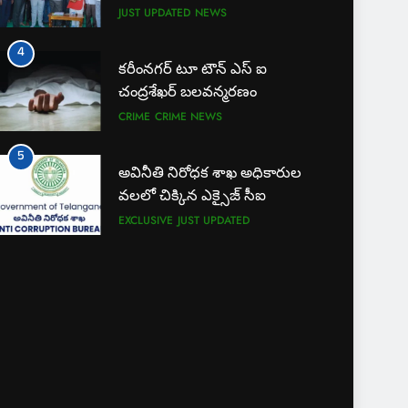
JUST UPDATED
NEWS
4
కరీంనగర్ టూ టౌన్ ఎస్ ఐ
చంద్రశేఖర్ బలవన్మరణం
CRIME
CRIME NEWS
5
అవినీతి నిరోధక శాఖ అధికారుల
వలలో చిక్కిన ఎక్సైజ్ సీఐ
EXCLUSIVE
JUST UPDATED
6
లేబర్ కోడ్లను రద్దు చేయండి
NEWS
7
ఎఫ్ ఈ ఎస్ డీ స్వచ్ఛంద సంస్థ
ఆధ్వర్యంలో పండ్ల పంపిణీ