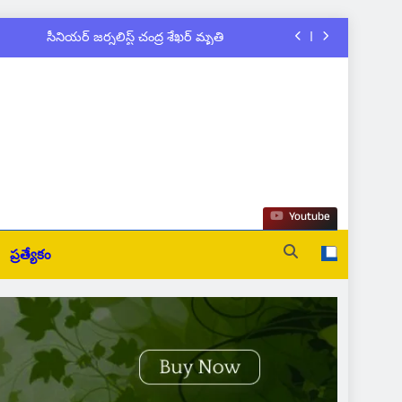
సీనియర్ జర్నలిస్ట్ చంద్ర శేఖర్ మృతి
ాలి సంఘాల నూతన కమిటీల ప్రమాణ స్వీకారం
నగర్ టూ టౌన్ ఎస్ ఐ చంద్రశేఖర్ బలవన్మరణం
యేషన్ క్లర్క్‌కు న్యాయవాదుల ఆర్థిక చేయూత
సీనియర్ జర్నలిస్ట్ చంద్ర శేఖర్ మృతి
Youtube
ాలి సంఘాల నూతన కమిటీల ప్రమాణ స్వీకారం
ప్రత్యేకం
నగర్ టూ టౌన్ ఎస్ ఐ చంద్రశేఖర్ బలవన్మరణం