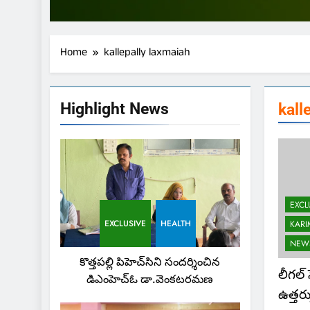
Home
kallepally laxmaiah
Highlight News
kall
EXCL
EXCLUSIVE
HEALTH
KAR
NEW
కొత్తపల్లి పిహెచ్‌సిని సందర్శించిన
లీగల్ 
డిఎంహెచ్‌ఓ డా.వెంకటరమణ
ఉత్తర్