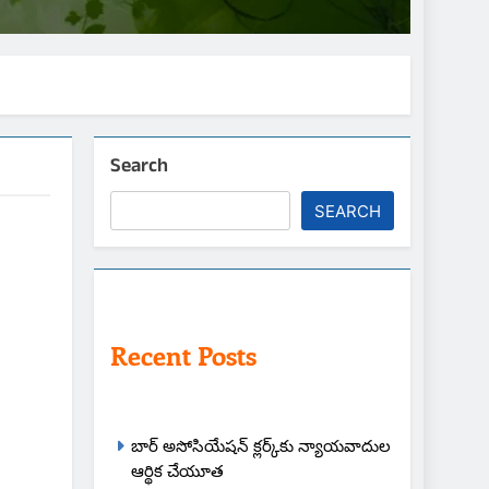
Search
SEARCH
Recent Posts
బార్ అసోసియేషన్ క్లర్క్‌కు న్యాయవాదుల
ఆర్థిక చేయూత