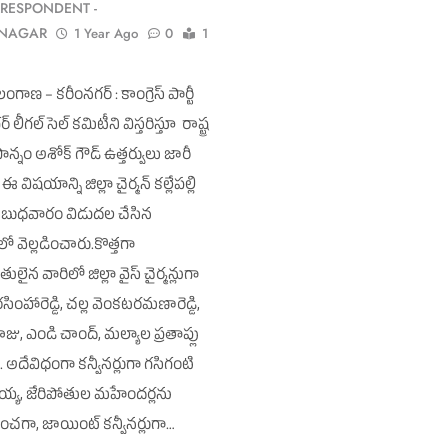
RESPONDENT -
MNAGAR
1 Year Ago
0
1
ంగాణ – కరీంనగర్ : కాంగ్రెస్ పార్టీ
 లీగల్ సెల్ కమిటీని విస్తరిస్తూ రాష్ట్ర
 పొన్నం అశోక్ గౌడ్ ఉత్తర్వులు జారీ
ఈ విషయాన్ని జిల్లా చైర్మన్ కల్లేపల్లి
య్య బుధవారం విడుదల చేసిన
ో వెల్లడించారు.కొత్తగా
లైన వారిలో జిల్లా వైస్ చైర్మన్లుగా
రసింహారెడ్డి, చల్ల వెంకటరమణారెడ్డి,
రాజు, ఎండి చాంద్, మల్యాల ప్రతాప్లు
. అదేవిధంగా కన్వీనర్లుగా గసిగంటి
్య, జేరిపోతుల మహేందర్లను
చగా, జాయింట్ కన్వీనర్లుగా…