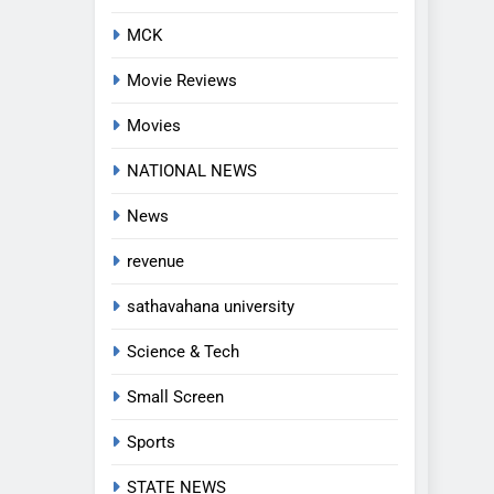
MCK
Movie Reviews
Movies
5
NATIONAL NEWS
అవినీతి నిరోధక శాఖ అధికారుల
News
వలలో చిక్కిన ఎక్సైజ్ సీఐ
EXCLUSIVE
JUST UPDATED
revenue
6
sathavahana university
లేబర్ కోడ్లను రద్దు చేయండి
Science & Tech
NEWS
Small Screen
7
Sports
ఎఫ్ ఈ ఎస్ డీ స్వచ్ఛంద సంస్థ
ఆధ్వర్యంలో పండ్ల పంపిణీ
STATE NEWS