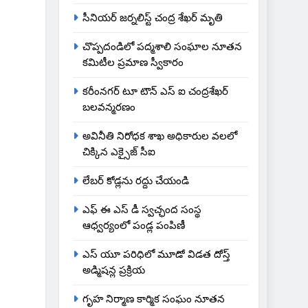
సీనియర్ జర్నలిస్ట్ చంద్ర శేఖర్ మృతి
చొప్పదండిలో పద్మశాలి సంఘాల నూతన
కమిటీల ప్రమాణ స్వీకారం
కరీంనగర్ టూ టౌన్ ఎస్ ఐ చంద్రశేఖర్
బలవన్మరణం
అవినీతి నిరోధక శాఖ అధికారుల వలలో
చిక్కిన ఎక్సైజ్ సీఐ
లేబర్ కోడ్లను రద్దు చేయండి
ఎఫ్ ఈ ఎస్ డీ స్వచ్ఛంద సంస్థ
ఆధ్వర్యంలో పండ్ల పంపిణీ
ఎస్ యూ పరిధిలో మూడో విడత దోస్త్
అడ్మిషన్ల ప్రక్రియ
గృహ నిర్మాణ కార్మిక సంఘం నూతన