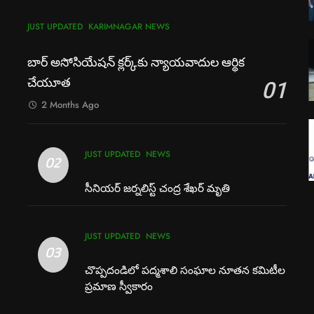
JUST UPDATED
KARIMNAGAR NEWS
బార్ అసోసియేషన్ క్లర్క్‌కు న్యాయవాదుల ఆర్థిక
చేయూత
01
2 Months Ago
JUST UPDATED
NEWS
02
సీనియర్ జర్నలిస్ట్ చంద్ర శేఖర్ మృతి
JUST UPDATED
NEWS
03
చొప్పదండిలో పద్మశాలి సంఘాల నూతన కమిటీల
ప్రమాణ స్వీకారం