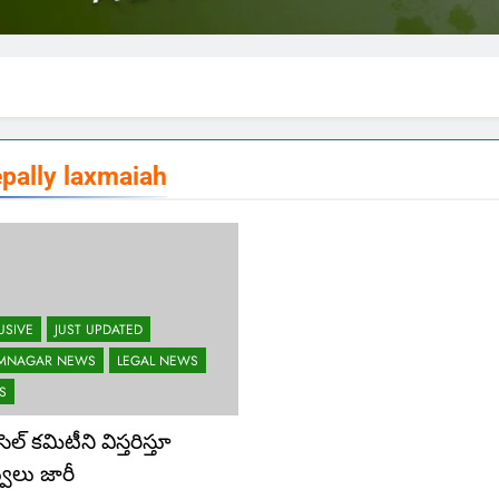
epally laxmaiah
USIVE
JUST UPDATED
IMNAGAR NEWS
LEGAL NEWS
S
సెల్ కమిటీని విస్తరిస్తూ
వులు జారీ