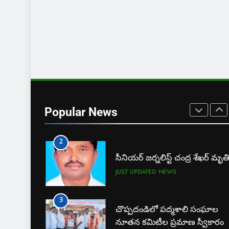
JUST UPDATED
KARIMNAGAR NEWS
8
ఎస్ యూ పరిధిలో మూడో విడత
దోస్త్ అడ్మిషన్ల ప్రక్రియ
EXCLUSIVE
JUST UPDATED
1
బార్ అసోసియేషన్ క్లర్క్‌కు
న్యాయవాదుల ఆర్థిక చేయూత
Popular News
JUST UPDATED
KARIMNAGAR NEWS
2
సీనియర్ జర్నలిస్ట్ చంద్ర శేఖర్ మృత
JUST UPDATED
NEWS
3
చొప్పదండిలో పద్మశాలి సంఘాల
నూతన కమిటీల ప్రమాణ స్వీకారం