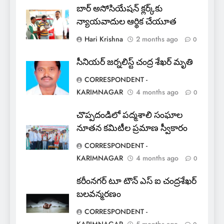
అవినీతి నిరోధక శాఖ అధికారుల
బార్ అసోసియేషన్ క్లర్క్‌కు
వలలో చిక్కిన ఎక్సైజ్ సీఐ
న్యాయవాదుల ఆర్థిక చేయూత
EXCLUSIVE
JUST UPDATED
Hari Krishna
2 months ago
0
6
సీనియర్ జర్నలిస్ట్ చంద్ర శేఖర్ మృతి
లేబర్ కోడ్లను రద్దు చేయండి
CORRESPONDENT -
NEWS
KARIMNAGAR
4 months ago
0
చొప్పదండిలో పద్మశాలి సంఘాల
7
నూతన కమిటీల ప్రమాణ స్వీకారం
ఎఫ్ ఈ ఎస్ డీ స్వచ్ఛంద సంస్థ
CORRESPONDENT -
ఆధ్వర్యంలో పండ్ల పంపిణీ
KARIMNAGAR
4 months ago
0
JUST UPDATED
KARIMNAGAR NEWS
కరీంనగర్ టూ టౌన్ ఎస్ ఐ చంద్రశేఖర్
8
బలవన్మరణం
ఎస్ యూ పరిధిలో మూడో విడత
CORRESPONDENT -
దోస్త్ అడ్మిషన్ల ప్రక్రియ
KARIMNAGAR
5 months ago