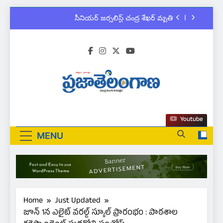
చేయూత
Skip
సీనియర్ జర్నలిస్ట్ చంద్ర శేఖర్ మృతి
to
content
చొప్పదండిలో పద్మశాలి సంఘాల నూతన కమిటీల
ప్రమాణ స్వీకారం
కరీంనగర్ టూ టౌన్ ఎస్ ఐ చంద్రశేఖర్ బలవన్మరణం
బార్ అసోసియేషన్ క్లర్క్‌కు న్యాయవాదుల ఆర్థిక
చేయూత
Prajatelangana
సీనియర్ జర్నలిస్ట్ చంద్ర శేఖర్ మృతి
Youtube
చొప్పదండిలో పద్మశాలి సంఘాల నూతన కమిటీల
MENU
ప్రమాణ స్వీకారం
కరీంనగర్ టూ టౌన్ ఎస్ ఐ చంద్రశేఖర్ బలవన్మరణం
Home
Just Updated
జూన్ 1న ఎలైట్ వరల్డ్ స్కూల్ ప్రారంభం : పాఠశాల