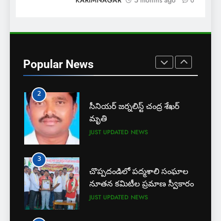
0
EXCLUSIVE
JUST UPDATED
1
బార్ అసోసియేషన్ క్లర్క్‌కు
న్యాయవాదుల ఆర్థిక చేయూత
Popular News
JUST UPDATED
KARIMNAGAR NEWS
2
సీనియర్ జర్నలిస్ట్ చంద్ర శేఖర్
మృతి
JUST UPDATED
NEWS
3
చొప్పదండిలో పద్మశాలి సంఘాల
నూతన కమిటీల ప్రమాణ స్వీకారం
JUST UPDATED
NEWS