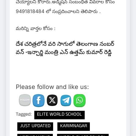
చెయ్యాలని కోరారు.అడ్మిషన్ సంబంధిత వివరాల కోసం
9491818484 లో సంప్రదించాలని తెలిపారు .
మరిన్ని వార్తల కోసం :
దేశ చరిత్రలోనే వరి సాగులో తెలంగాణ నంబర్
వన్ -ఇన్చార్జి మంత్రి ఎన్ ఉత్తమ్ కుమార్ రెడ్డి
Please follow and like us:
Tagged:
ELITE WORLD SCHOOL
JUST UPDATED
KARIMNAGAR