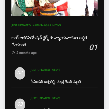
EXCLUSIVE
JUST UPDATED
ఆధ్వర్యంలో పండ్ల పంపిణీ
JUST UPDATED
KARIMNAGAR NEWS
6
8
లేబర్ కోడ్లను రద్దు చేయండి
JUST UPDATED
KARIMNAGAR NEWS
ఎస్ యూ పరిధిలో మూడో విడత
NEWS
దోస్త్ అడ్మిషన్ల ప్రక్రియ
బార్ అసోసియేషన్ క్లర్క్‌కు న్యాయవాదుల ఆర్థిక
EXCLUSIVE
JUST UPDATED
చేయూత
01
7
ఎఫ్ ఈ ఎస్ డీ స్వచ్ఛంద సంస్థ
2 months ago
1
ఆధ్వర్యంలో పండ్ల పంపిణీ
బార్ అసోసియేషన్ క్లర్క్‌కు
JUST UPDATED
KARIMNAGAR NEWS
న్యాయవాదుల ఆర్థిక చేయూత
JUST UPDATED
NEWS
02
JUST UPDATED
KARIMNAGAR NEWS
8
సీనియర్ జర్నలిస్ట్ చంద్ర శేఖర్ మృతి
ఎస్ యూ పరిధిలో మూడో విడత
2
దోస్త్ అడ్మిషన్ల ప్రక్రియ
సీనియర్ జర్నలిస్ట్ చంద్ర శేఖర్
EXCLUSIVE
JUST UPDATED
మృతి
JUST UPDATED
NEWS
03
JUST UPDATED
NEWS