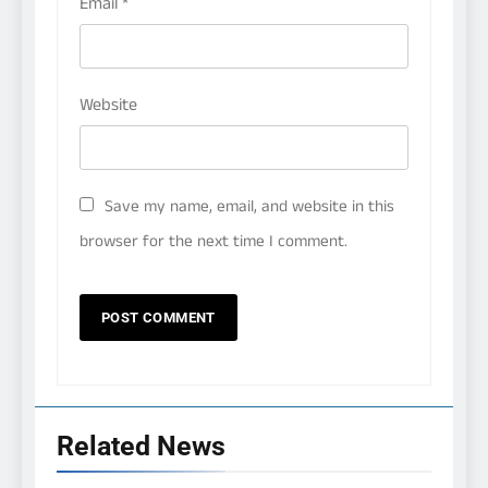
Email
*
Website
Save my name, email, and website in this
browser for the next time I comment.
Related News
5