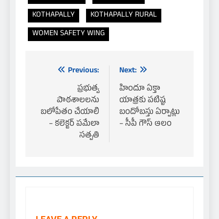
KOTHAPALLY
KOTHAPALLY RURAL
WOMEN SAFETY WING
Previous:
Next:
ప్రభుత్వ
హిందూ ఏక్తా
Post
పాఠశాలలను
యాత్రకు పటిష్ట
బలోపేతం చేయాలి
బందోబస్తు ఏర్పాట్లు
– కలెక్టర్ పమేలా
– సీపీ గౌస్ ఆలం
సత్పతి
navigation