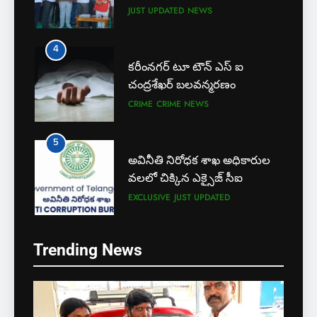
4
కరీంనగర్ టూ టౌన్ ఎస్ ఐ
చంద్రశేఖర్ బలవన్మరణం
CRIME
CRIME NEWS
5
అవినీతి నిరోధక శాఖ అధికారుల
వలలో చిక్కిన ఎక్సైజ్ సీఐ
EXCLUSIVE
JUST UPDATED
6
లేబర్ కోడ్లను రద్దు చేయండి
Trending News
NEWS
5
7