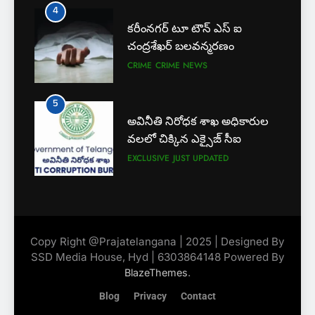
4
6
కరీంనగర్ టూ టౌన్ ఎస్ ఐ
లేబర్ కోడ్లను రద్దు చేయండి
చంద్రశేఖర్ బలవన్మరణం
NEWS
CRIME
CRIME NEWS
5
7
అవినీతి నిరోధక శాఖ అధికారుల
ఎఫ్ ఈ ఎస్ డీ స్వచ్ఛంద సంస్థ
వలలో చిక్కిన ఎక్సైజ్ సీఐ
ఆధ్వర్యంలో పండ్ల పంపిణీ
EXCLUSIVE
JUST UPDATED
JUST UPDATED
KARIMNAGAR NEWS
6
8
ఎస్ యూ పరిధిలో మూడో విడత
లేబర్ కోడ్లను రద్దు చేయండి
దోస్త్ అడ్మిషన్ల ప్రక్రియ
NEWS
Copy Right @Prajatelangana | 2025 | Designed By
EXCLUSIVE
JUST UPDATED
SSD Media House, Hyd | 6303864148 Powered By
.
BlazeThemes
7
Blog
Privacy
Contact
ఎఫ్ ఈ ఎస్ డీ స్వచ్ఛంద సంస్థ