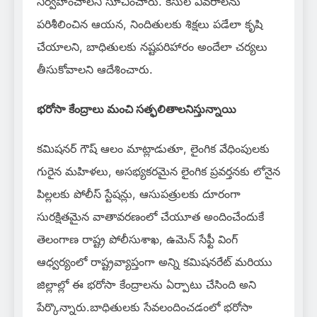
నిర్వహించాలని సూచించారు. కేసుల వివరాలను
పరిశీలించిన ఆయన, నిందితులకు శిక్షలు పడేలా కృషి
చేయాలని, బాధితులకు నష్టపరిహారం అందేలా చర్యలు
తీసుకోవాలని ఆదేశించారు.
భరోసా కేంద్రాలు మంచి సత్ఫలితాలనిస్తున్నాయి
కమిషనర్ గౌష్ ఆలం మాట్లాడుతూ, లైంగిక వేధింపులకు
గురైన మహిళలు, అసభ్యకరమైన లైంగిక ప్రవర్తనకు లోనైన
పిల్లలకు పోలీస్ స్టేషన్లు, ఆసుపత్రులకు దూరంగా
సురక్షితమైన వాతావరణంలో చేయూత అందించేందుకే
తెలంగాణ రాష్ట్ర పోలీసుశాఖ, ఉమెన్ సేఫ్టీ వింగ్
ఆధ్వర్యంలో రాష్ట్రవ్యాప్తంగా అన్ని కమిషనరేట్ మరియు
జిల్లాల్లో ఈ భరోసా కేంద్రాలను ఏర్పాటు చేసింది అని
పేర్కొన్నారు.బాధితులకు సేవలందించడంలో భరోసా