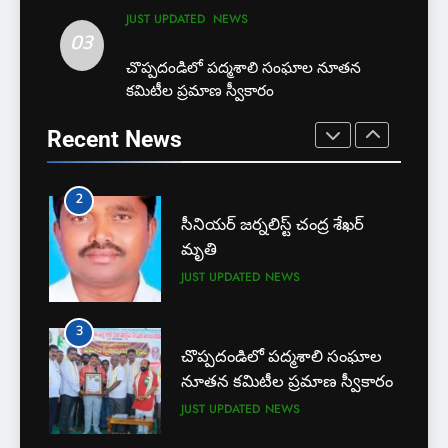
EXCLUSIVE
JUST UPDATED
JUST UPDATED
NEWS
JUST UPDATED
NEWS
03
1
3
చొప్పదండిలో పద్మశాలి సంఘాల నూతన
బార్ అసోసియేషన్ క్లర్క్‌కు
కమిటీల ప్రమాణ స్వీకారం
చొప్పదండిలో పద్మశాలి సంఘాల
న్యాయవాదుల ఆర్థిక చేయూత
నూతన కమిటీల ప్రమాణ స్వీకారం
Recent News
JUST UPDATED
KARIMNAGAR NEWS
JUST UPDATED
NEWS
2
4
సీనియర్ జర్నలిస్ట్ చంద్ర శేఖర్
కరీంనగర్ టూ టౌన్ ఎస్ ఐ
మృతి
చంద్రశేఖర్ బలవన్మరణం
JUST UPDATED
NEWS
CRIME
CRIME NEWS
3
5
చొప్పదండిలో పద్మశాలి సంఘాల
అవినీతి నిరోధక శాఖ అధికారుల
నూతన కమిటీల ప్రమాణ స్వీకారం
వలలో చిక్కిన ఎక్సైజ్ సీఐ
JUST UPDATED
NEWS
EXCLUSIVE
JUST UPDATED