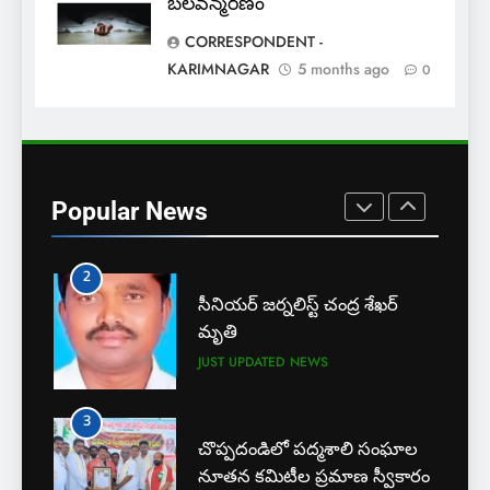
బలవన్మరణం
దోస్త్ అడ్మిషన్ల ప్రక్రియ
CORRESPONDENT -
EXCLUSIVE
JUST UPDATED
KARIMNAGAR
5 months ago
0
1
బార్ అసోసియేషన్ క్లర్క్‌కు
న్యాయవాదుల ఆర్థిక చేయూత
JUST UPDATED
KARIMNAGAR NEWS
Popular News
2
సీనియర్ జర్నలిస్ట్ చంద్ర శేఖర్
మృతి
JUST UPDATED
NEWS
3
చొప్పదండిలో పద్మశాలి సంఘాల
నూతన కమిటీల ప్రమాణ స్వీకారం
JUST UPDATED
NEWS