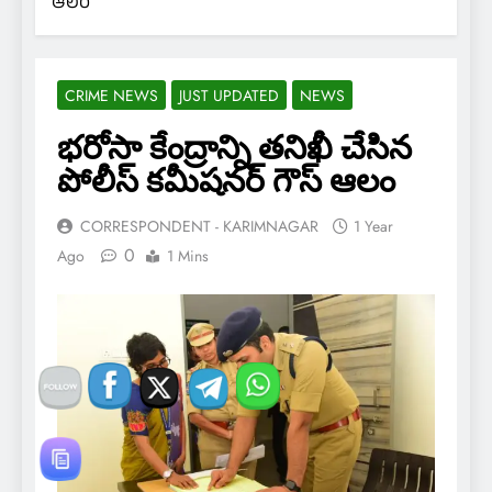
ఆలం
CRIME NEWS
JUST UPDATED
NEWS
భరోసా కేంద్రాన్ని తనిఖీ చేసిన
పోలీస్ కమీషనర్ గౌస్ ఆలం
CORRESPONDENT - KARIMNAGAR
1 Year
0
Ago
1 Mins