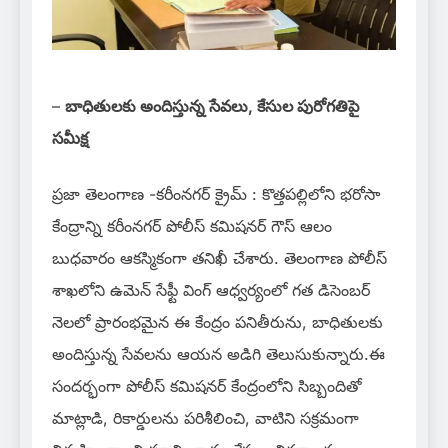
–
బాధితులకు అందిస్తున్న సేవలు, కేసుల పురోగతిపై
సమీక్ష
ప్రజా తెలంగాణ -కరీంనగర్ క్రైమ్ : కొత్తపల్లిలోని భరోసా
కేంద్రాన్ని కరీంనగర్ పోలీస్ కమిషనర్ గౌస్ ఆలం
బుధవారం ఆకస్మికంగా తనిఖీ చేశారు. తెలంగాణ పోలీస్
శాఖలోని ఉమెన్ సేఫ్టీ వింగ్ ఆధ్వర్యంలో గత డిసెంబర్
నెలలో ప్రారంభమైన ఈ కేంద్రం పనితీరును, బాధితులకు
అందిస్తున్న సేవలను ఆయన అడిగి తెలుసుకున్నారు.ఈ
సందర్భంగా పోలీస్ కమిషనర్ కేంద్రంలోని సిబ్బందితో
మాట్లాడి, రికార్డులను పరిశీలించి, వాటిని సక్రమంగా