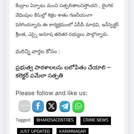
కేంద్రాల ఏర్పాటు మంచి సత్ఫలితాలనిస్తోందని , లైంగిక
వేధింపుల కేసుల్లో శిక్షల శాతం గణనీయంగా
పెరిగిందన్నారు.ఈ కార్యక్రమంలో ఏసీపీ మాధవి, ఇన్‌స్పెక్టర్
శ్రీలత, ఎస్సై అనూష తదితర సభ్యులు పాల్గొన్నారు.
మరిన్ని వార్తల కోసం :
ప్రభుత్వ పాఠశాలలను బలోపేతం చేయాలి –
కలెక్టర్ పమేలా సత్పతి
Please follow and like us:
Tagged:
BHAROSACENTRES
CRIME NEWS
JUST UPDATED
KARIMNAGAR