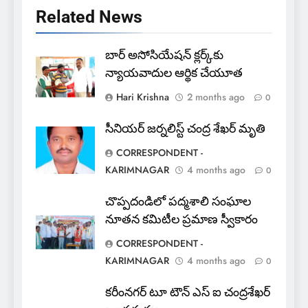
5
Related News
అవినీతి నిరోధక శాఖ అధికారుల
వలలో చిక్కిన ఎక్సైజ్ సీఐ
బార్ అసోసియేషన్ క్లర్క్‌కు
EXCLUSIVE
JUST UPDATED
న్యాయవాదుల ఆర్థిక చేయూత
Hari Krishna
2 months ago
0
6
లేబర్ కోడ్లను రద్దు చేయండి
సీనియర్ జర్నలిస్ట్ చంద్ర శేఖర్ మృతి
NEWS
CORRESPONDENT -
KARIMNAGAR
4 months ago
0
7
చొప్పదండిలో పద్మశాలి సంఘాల
ఎఫ్ ఈ ఎస్ డీ స్వచ్ఛంద సంస్థ
నూతన కమిటీల ప్రమాణ స్వీకారం
ఆధ్వర్యంలో పండ్ల పంపిణీ
CORRESPONDENT -
JUST UPDATED
KARIMNAGAR NEWS
KARIMNAGAR
4 months ago
0
8
కరీంనగర్ టూ టౌన్ ఎస్ ఐ చంద్రశేఖర్
ఎస్ యూ పరిధిలో మూడో విడత